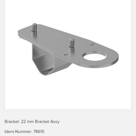
TECHNOLOGIEN
IIOT und INTELLIGENTE
FABRIK
SENSOREN
Fernüberwachung
Optoelektronische Sensoren
Füllstandsüberwachung für Tanks
Laser-Entfernungsmessung
Gesamtanlageneffektivität (GAE)
Lichtvorhänge für Messzwecke
Maschinenüberwachung/Gesamtmaschineneffektivität
3D-Entfernungsmessgerät
Prognosengestützte Wartung
Radarsensoren
Prognosengestützte Wartung
Ultraschallsensoren
Teileanforderung, Serviceanforderung oder Palettenabholung
Lichtleiterverstärker
Vorderkantenerkennung
Lichtleiter
Werkskommunikation
Bracket: 22 mm Bracket Assy
Schlitz- und Etikettensensoren
Ident-Nummer:
78615
Zustandsüberwachung: prognosengestützte und vorbeugende