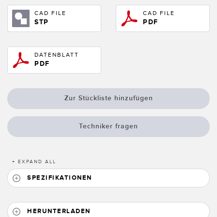
Registermarken-, Farb- und Lumineszenzsensoren
Wartung
CAD FILE
CAD FILE
STP
PDF
Bestückungssensoren
Temperatursensoren
ZUGEHÖRIGE LINKS
DATENBLATT
Lichtvorhänge für Erfassungszwecke und Sensoren mit breitem
PDF
IO-Link
Strahlmuster
Spritzdruckbeständig
Sensoren für die Zustandsüberwachung
Zur Stückliste hinzufügen
Funksensoren für die Zustandsüberwachung
Techniker fragen
Vibrationssensoren
+
EXPAND ALL
ZUBEHÖR
SPEZIFIKATIONEN
ZUBEHÖR
Anschlussleitungen
HERUNTERLADEN