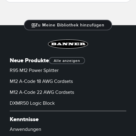
Konverter
SOFTWARE
Zu Meine Bibliothek hinzufügen
Banner Measurement Sensor Software
GUI-Software für Sensor
Neue Produkte
Alle anzeigen
TECHNOLOGIE
R95 M12 Power Splitter
Sensoren mit IO-Link
M12 A-Code 18 AWG Cordsets
M12 A-Code 22 AWG Cordsets
DXMR50 Logic Block
Kenntnisse
Anwendungen