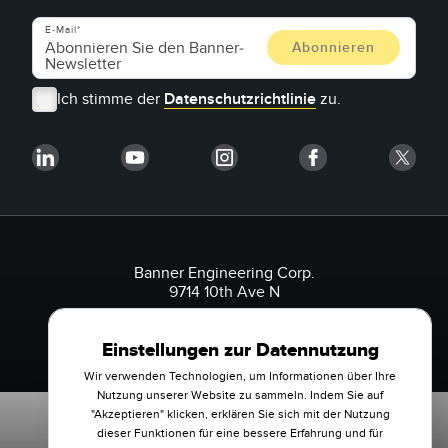
E-Mail
Ich stimme der
Datenschutzrichtlinie
zu.
Banner Engineering Corp.
9714 10th Ave N
Minneapolis, MN 55441 USA
1-888-3-SENSOR (736767)
Einstellungen zur Datennutzung
Wir verwenden Technologien, um Informationen über Ihre
Nutzung unserer Website zu sammeln. Indem Sie auf
"Akzeptieren" klicken, erklären Sie sich mit der Nutzung
dieser Funktionen für eine bessere Erfahrung und für