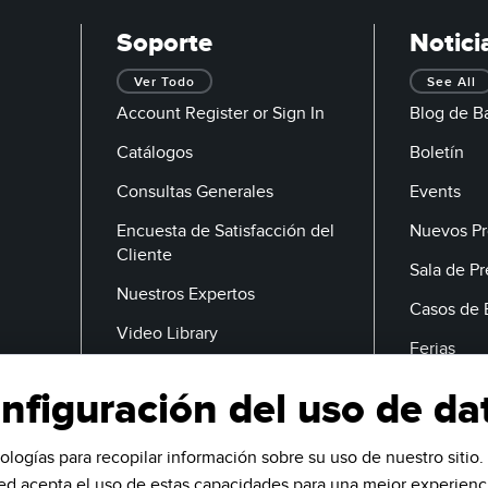
Soporte
Notici
Ver Todo
See All
Account Register or Sign In
Blog de B
Catálogos
Boletín
Consultas Generales
Events
Encuesta de Satisfacción del
Nuevos Pr
Cliente
Sala de P
Nuestros Expertos
Casos de 
Video Library
Ferias
nfiguración del uso de da
Correo Electrónico
ologías para recopilar información sobre su uso de nuestro sitio. 
ted acepta el uso de estas capacidades para una mejor experienci