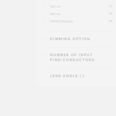
625 nm
(1)
850 nm
(2)
5000K (Daylight)
(2)
DIMMING OPTION
NUMBER OF INPUT
PINS/CONDUCTORS
LENS ANGLE (°)