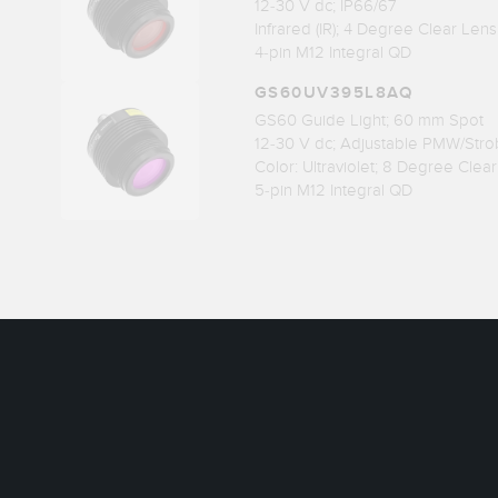
12-30 V dc; IP66/67
Infrared (IR); 4 Degree Clear Lens
4-pin M12 Integral QD
GS60UV395L8AQ
GS60 Guide Light; 60 mm Spot
12-30 V dc; Adjustable PMW/Stro
Color: Ultraviolet; 8 Degree Clea
5-pin M12 Integral QD