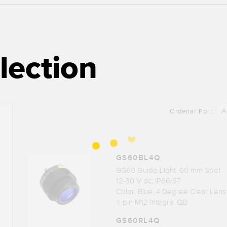
lection
A
Ordenar Por::
GS60BL4Q
GS60 Guide Light: 60 mm Spot
12-30 V dc; IP66/67
Color: Blue; 4 Degree Clear Lens
4-pin M12 Integral QD
GS60RL4Q