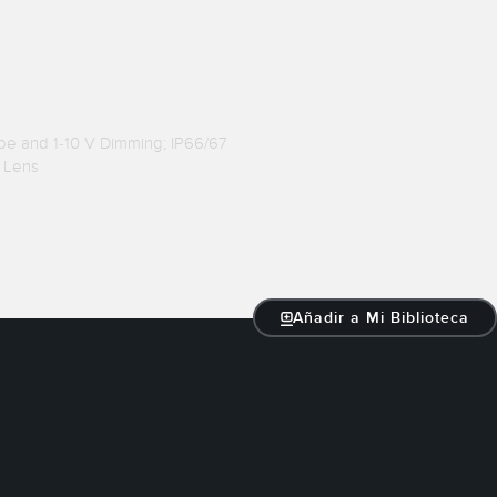
be and 1-10 V Dimming; IP66/67
r Lens
Añadir a Mi Biblioteca