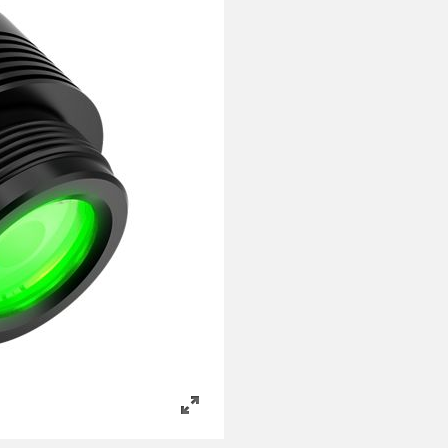
es de Detección y
Sensores de Monitoreo de
Wireless C
es de Haz Ancho
Condiciones
Monitoring
ACES RELACIONADOS
k
ESORIOS
SOFTWARE
 a Presión
ESORIOS
Banner Measurement Sensor 
Software de Configuración pa
tidores
Sensor GUI
 Cables