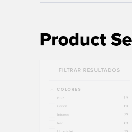
Product Se
FILTRAR RESULTADOS
COLORES
Blue
(1)
Green
(1)
Infrared
(2)
Red
(1)
Ultraviolet
(2)