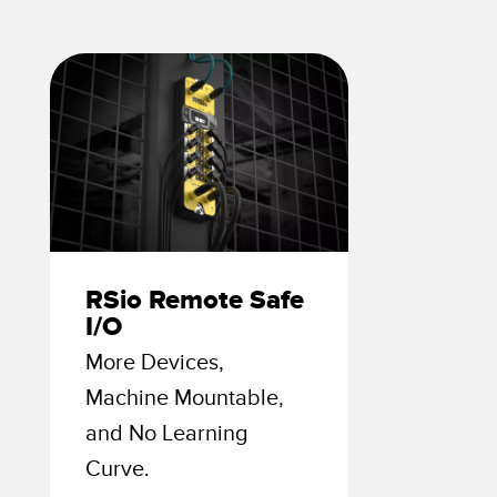
ondition
Sensor de Vibración
 Sensors
TECNOLOGÍA
Software
Sensors with IO-Link
ra
RSio Remote Safe
I/O
More Devices,
Machine Mountable,
and No Learning
Curve.