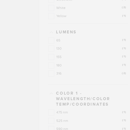
White
(2)
Yellow
(1)
LUMENS
65
(1)
130
(1)
155
(1)
180
(1)
316
(2)
COLOR 1 -
WAVELENGTH/COLOR
TEMP/COORDINATES
475 nm
(1)
525 nm
(1)
590 nm
(1)