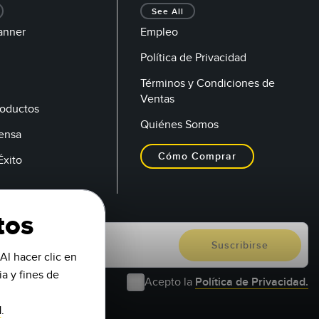
See All
anner
Empleo
Política de Privacidad
Términos y Condiciones de
Ventas
oductos
Quiénes Somos
rensa
Cómo Comprar
Éxito
tos
Al hacer clic en
a y fines de
Acepto la
Política de Privacidad.
d
.