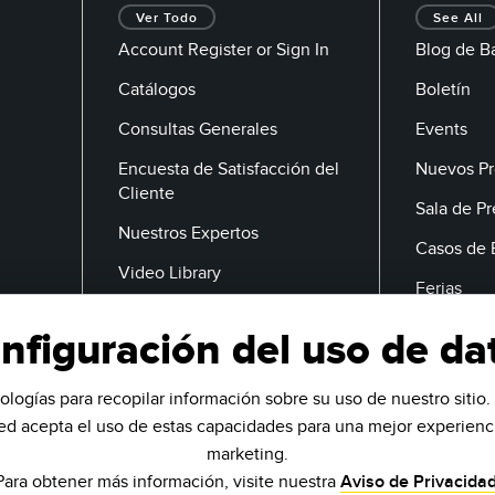
Ver Todo
See All
Account Register or Sign In
Blog de B
Catálogos
Boletín
Consultas Generales
Events
Encuesta de Satisfacción del
Nuevos Pr
Cliente
Sala de P
Nuestros Expertos
Casos de 
Video Library
Ferias
nfiguración del uso de da
Correo Electrónico
ologías para recopilar información sobre su uso de nuestro sitio. 
ted acepta el uso de estas capacidades para una mejor experienci
marketing.
Para obtener más información, visite nuestra
Aviso de Privacida