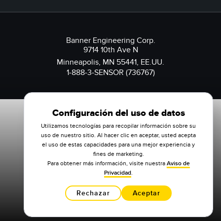
Banner Engineering Corp.
9714 10th Ave N
Minneapolis, MN 55441, EE.UU.
1-888-3-SENSOR (736767)
Configuración del uso de datos
Utilizamos tecnologías para recopilar información sobre su
uso de nuestro sitio. Al hacer clic en aceptar, usted acepta
el uso de estas capacidades para una mejor experiencia y
fines de marketing.
Para obtener más información, visite nuestra
Aviso de
Privacidad
.
Rechazar
Aceptar