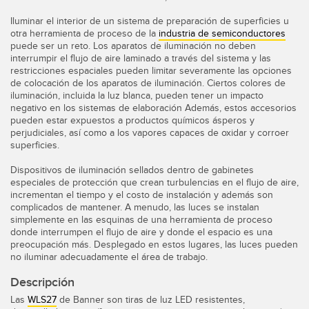
Pick-to Light Sensors
Comunicaciones de Fábrica
Iluminar el interior de un sistema de preparación de superficies u
Sensores de Temperatura
otra herramienta de proceso de la
industria de semiconductores
puede ser un reto. Los aparatos de iluminación no deben
Matrices de Detección y Sensores de Haz Ancho
interrumpir el flujo de aire laminado a través del sistema y las
ENLACES RELACIONADOS
restricciones espaciales pueden limitar severamente las opciones
de colocación de los aparatos de iluminación. Ciertos colores de
Sensores de Monitoreo de Condiciones
iluminación, incluida la luz blanca, pueden tener un impacto
IO-Link
negativo en los sistemas de elaboración Además, estos accesorios
Wireless Condition Monitoring Sensors
pueden estar expuestos a productos químicos ásperos y
Lavado a Presión
perjudiciales, así como a los vapores capaces de oxidar y corroer
Sensor de Vibración
superficies.
Dispositivos de iluminación sellados dentro de gabinetes
especiales de protección que crean turbulencias en el flujo de aire,
incrementan el tiempo y el costo de instalación y además son
ACCESORIOS
complicados de mantener. A menudo, las luces se instalan
simplemente en las esquinas de una herramienta de proceso
ACCESORIOS
donde interrumpen el flujo de aire y donde el espacio es una
preocupación más. Desplegado en estos lugares, las luces pueden
Convertidores
no iluminar adecuadamente el área de trabajo.
Set de Cables
Descripción
Las
WLS27
de Banner son tiras de luz LED resistentes,