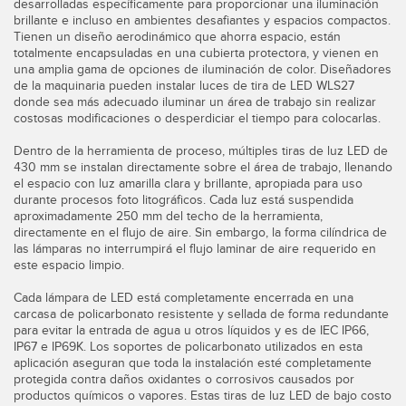
desarrolladas específicamente para proporcionar una iluminación
SOFTWARE
brillante e incluso en ambientes desafiantes y espacios compactos.
Tienen un diseño aerodinámico que ahorra espacio, están
totalmente encapsuladas en una cubierta protectora, y vienen en
Banner Measurement Sensor Software
una amplia gama de opciones de iluminación de color. Diseñadores
de la maquinaria pueden instalar luces de tira de LED WLS27
Software de Configuración para Sensor GUI
donde sea más adecuado iluminar un área de trabajo sin realizar
costosas modificaciones o desperdiciar el tiempo para colocarlas.
TECNOLOGÍA
Dentro de la herramienta de proceso, múltiples tiras de luz LED de
430 mm se instalan directamente sobre el área de trabajo, llenando
Sensors with IO-Link
el espacio con luz amarilla clara y brillante, apropiada para uso
durante procesos foto litográficos. Cada luz está suspendida
aproximadamente 250 mm del techo de la herramienta,
directamente en el flujo de aire. Sin embargo, la forma cilíndrica de
las lámparas no interrumpirá el flujo laminar de aire requerido en
este espacio limpio.
Cada lámpara de LED está completamente encerrada en una
carcasa de policarbonato resistente y sellada de forma redundante
para evitar la entrada de agua u otros líquidos y es de IEC IP66,
IP67 e IP69K. Los soportes de policarbonato utilizados en esta
aplicación aseguran que toda la instalación esté completamente
protegida contra daños oxidantes o corrosivos causados por
productos químicos o vapores. Estas tiras de luz LED de bajo costo