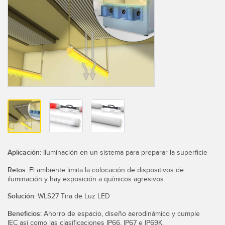
SENSORES
IIOT Y LA FÁBRICA
INTELIGENTE
Sensores Fotoeléctricos
Call for Parts, Service, or Pallet Pickup
Medición de Distancia Láser
Leading Edge Detection
Cortinas de Medición
Machine Monitoring/Overall Equipment Effectiveness
Tiempo de Vuelo
Monitoreo de Condiciones: Mantenimiento Predictivo y
Sensores de Radar
Preventivo
Sensores Ultrasónicos
Eficiencia General de Los Equipos (OEE)
Amplificadores de Fibra Óptica
Mantenimiento Predictivo
Aplicación:
Iluminación en un sistema para preparar la superficie
Fiber Optics
Retos:
El ambiente limita la colocación de dispositivos de
Mantenimiento Predictivo
iluminación y hay exposición a químicos agresivos
Slot and Label Sensors
Monitoreo Remoto
Solución:
WLS27 Tira de Luz LED
Sensores de Marca de Registro, Color y Luminiscencia
Monitoreo de Nivel en Tanque
Beneficios:
Ahorro de espacio, diseño aerodinámico y cumple
IEC así como las clasificaciones IP66, IP67 e IP69K.