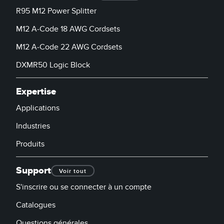
LOGICIELS
R95 M12 Power Splitter
M12 A-Code 18 AWG Cordsets
Banner Measurement Sensor Software
M12 A-Code 22 AWG Cordsets
Logiciel de configuration de capteur sans fil
DXMR50 Logic Block
Logiciels avec interface utilisateur graphique pour capteurs
Expertise
TECHNOLOGIE
Applications
Capteurs avec IO-Link
Industries
Produits
TECHNOLOGY
Support
Capteurs avec IO-Link
Voir tout
S'inscrire ou se connecter à un compte
Catalogues
Questions générales