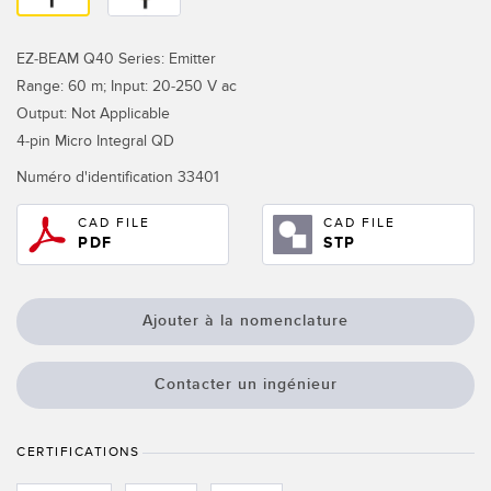
Capteurs d’aide au choix
Télésurveillance
Capteurs de température
EZ-BEAM Q40 Series: Emitter
Range: 60 m; Input: 20-250 V ac
Capteurs de détection de zone
LIENS CONNEXES
Output: Not Applicable
Capteurs de surveillance des conditions
4-pin Micro Integral QD
Washdown
Capteurs de surveillance des conditions sans fil
Numéro d'identification
33401
IO-Link
Capteurs de vibrations
CAD FILE
CAD FILE
PDF
STP
ACCESSOIRES
Ajouter à la nomenclature
ACCESSORIES
Contacter un ingénieur
Converters
Câbles
CERTIFICATIONS