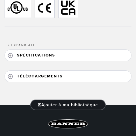
LOGICIELS
Banner Measurement Sensor Software
Logiciel de configuration de capteur sans fil
Logiciels avec interface utilisateur graphique pour capteurs
+
EXPAND ALL
SPÉCIFICATIONS
TECHNOLOGIE
Capteurs avec IO-Link
TÉLÉCHARGEMENTS
TECHNOLOGY
Capteurs avec IO-Link
Ajouter à ma bibliothèque