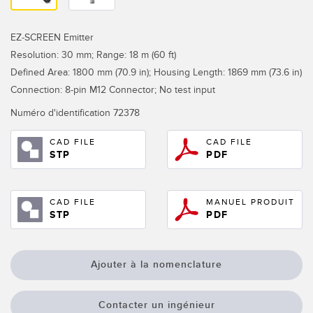
Capteurs d’aide au choix
Télésurveillance
Capteurs de température
EZ-SCREEN Emitter
Resolution: 30 mm; Range: 18 m (60 ft)
Capteurs de détection de zone
LIENS CONNEXES
Defined Area: 1800 mm (70.9 in); Housing Length: 1869 mm (73.6 in)
Capteurs de surveillance des conditions
Connection: 8-pin M12 Connector; No test input
Washdown
Capteurs de surveillance des conditions sans fil
Numéro d'identification
72378
IO-Link
Capteurs de vibrations
CAD FILE
CAD FILE
STP
PDF
ACCESSOIRES
CAD FILE
MANUEL PRODUIT
STP
PDF
ACCESSORIES
Converters
Ajouter à la nomenclature
Câbles
Contacter un ingénieur