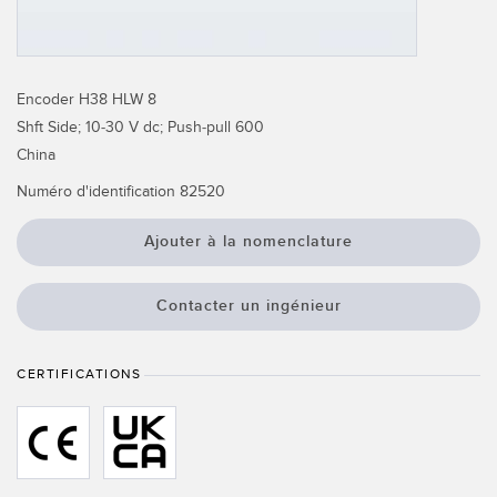
Capteurs d’aide au choix
Télésurveillance
Capteurs de température
Capteurs de détection de zone
Encoder H38 HLW 8
LIENS CONNEXES
Shft Side; 10-30 V dc; Push-pull 600
Capteurs de surveillance des conditions
China
Washdown
Capteurs de surveillance des conditions sans fil
Numéro d'identification
82520
IO-Link
Capteurs de vibrations
Ajouter à la nomenclature
Contacter un ingénieur
ACCESSOIRES
ACCESSORIES
CERTIFICATIONS
Converters
Câbles