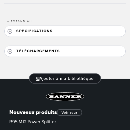
LOGICIELS
Banner Measurement Sensor Software
+
EXPAND ALL
Logiciel de configuration de capteur sans fil
SPÉCIFICATIONS
Logiciels avec interface utilisateur graphique pour capteurs
TÉLÉCHARGEMENTS
TECHNOLOGIE
Capteurs avec IO-Link
Ajouter à ma bibliothèque
TECHNOLOGY
Capteurs avec IO-Link
Nouveaux produits
Voir tout
R95 M12 Power Splitter