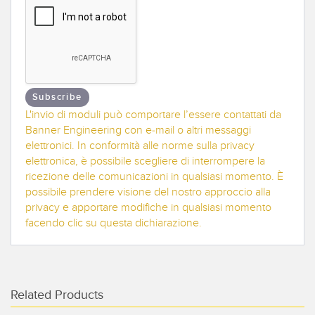
SOFTWARE
Software di configurazione dei sensori wireless
Software interfaccia utente sensore
Software per sensori di misura Banner
Subscribe
L'invio di moduli può comportare l’essere contattati da
Banner Engineering con e-mail o altri messaggi
TECNOLOGIA
elettronici. In conformità alle norme sulla privacy
elettronica, è possibile scegliere di interrompere la
Sensori con IO-Link
ricezione delle comunicazioni in qualsiasi momento. È
possibile prendere visione del nostro approccio alla
privacy e apportare modifiche in qualsiasi momento
facendo clic su questa dichiarazione.
Related Products