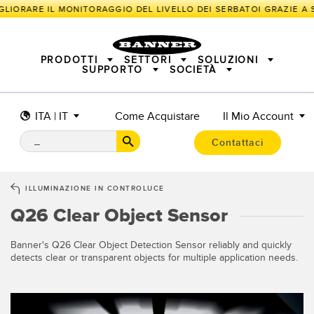
GLIORARE IL MONITORAGGIO DEL LIVELLO DEI SERBATOI GRAZIE A S
PRODOTTI
SETTORI
SOLUZIONI
SUPPORTO
SOCIETÀ
ITA | IT
Come Acquistare
Il Mio Account
SENSORI
IIOT E LA FABBRICA INTELLIGENTE
SOLUZIONI DI MISURA
ILLUMINATORI E INDICATORI
SENSORI INTELLIGENTI
Contattaci
SICUREZZA DELLE MACCHINE
PROTEZIONE DI MACCHINARI
TECNOLOGIA WIRELESS IN CAMPO
TRACK & TRACE
PICK-TO-LIGHT
INDUSTRIALE
ILLUMINAZIONE INDUSTRIALE
ILLUMINAZIONE IN CONTROLUCE
BARCODE & VISION
SEGNALAZIONE DELLO STATO
I/O REMOTO
Q26 Clear Object Sensor
CONNECTIVITY
MISURAZIONE E ISPEZIONE
SOLUZIONI PER IL MONITORAGGIO
CONTROLLO QUALITÀ
RILEVAMENTO VEICOLI
Banner's Q26 Clear Object Detection Sensor reliably and quickly
SNAP SIGNAL
NUOVI PRODOTTI
detects clear or transparent objects for multiple application needs.
MANUTENZIONE PREDITTIVA
ACCESSORI
SOFTWARE
APPLICAZIONI RADAR
TECNOLOGIE