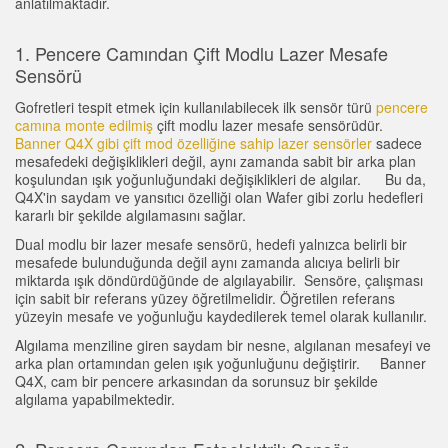
anlatılmaktadır.
Sıcaklık ve Vibrasyon Sensörleri
İLGİLİ BAĞLANTILAR
Condition Monitoring Sensors
1. Pencere Camından Çift Modlu Lazer Mesafe
IO-Link
Sensörü
Wireless Condition Monitoring Sensors
Washdown
Gofretleri tespit etmek için kullanılabilecek ilk sensör türü
pencere
Vibration Sensors
camına monte edilmiş
çift modlu lazer mesafe sensörüdür.
Banner Q4X gibi çift mod özelliğine sahip lazer sensörler
sadece
mesafedeki değişiklikleri değil, aynı zamanda sabit bir arka plan
koşulundan ışık yoğunluğundaki değişiklikleri de algılar. Bu da,
Q4X'in saydam ve yansıtıcı özelliği olan Wafer gibi zorlu hedefleri
ACCESSORIES
kararlı bir şekilde algılamasını sağlar.
Dual modlu bir lazer mesafe sensörü, hedefi yalnızca belirli bir
AKSESUARLAR
mesafede bulunduğunda değil aynı zamanda alıcıya belirli bir
miktarda ışık döndürdüğünde de algılayabilir. Sensöre, çalışması
Dönüştürücüler
için sabit bir referans yüzey öğretilmelidir. Öğretilen referans
yüzeyin mesafe ve yoğunluğu kaydedilerek temel olarak kullanılır.
Cordsets
Algılama menziline giren saydam bir nesne, algılanan mesafeyi ve
arka plan ortamından gelen ışık yoğunluğunu değiştirir. Banner
Q4X, cam bir pencere arkasından da sorunsuz bir şekilde
YAZILIM
algılama yapabilmektedir.
Banner Measurement Sensor Software