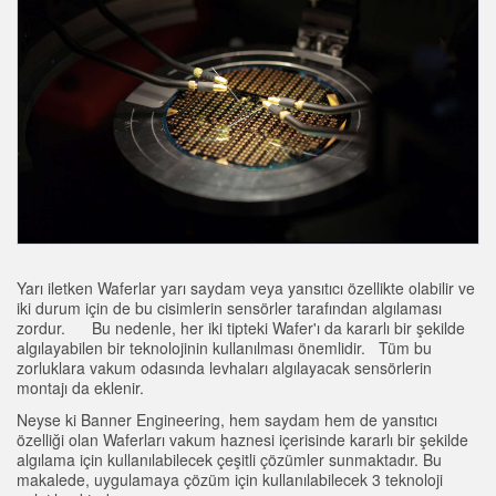
SENSÖRLER
Call for Parts, Service, or Pallet Pickup
Fotoelektrik Sensörler
Condition Monitoring for Predictive and Preventative
Lazer Mesafe Ölçümü
Maintenance
Ölçüm Bariyerleri
Kestirimci Bakım
3D Time of Flight
Kestirimci Bakım
Radar Sensörler
Leading Edge Detection
Ultrasonik Sensörler
Machine Monitoring/Overall Equipment Effectiveness
Yarı iletken Waferlar yarı saydam veya yansıtıcı özellikte olabilir ve
Fiber Optik Amfiler
Overall Equipment Effectiveness (OEE)
iki durum için de bu cisimlerin sensörler tarafından algılaması
zordur. Bu nedenle, her iki tipteki Wafer'ı da kararlı bir şekilde
Fiber Optics
Remote Monitoring
algılayabilen bir teknolojinin kullanılması önemlidir. Tüm bu
zorluklara vakum odasında levhaları algılayacak sensörlerin
Slot, Label, and Area Detection Sensors
Tank Seviyesi İzleme
montajı da eklenir.
Neyse ki Banner Engineering, hem saydam hem de yansıtıcı
İşaret Benekçiği algılama, Renk ve Lüminesans Sensörleri
Factory Communication
özelliği olan Waferları vakum haznesi içerisinde kararlı bir şekilde
algılama için kullanılabilecek çeşitli çözümler sunmaktadır. Bu
Pick-to-Light Sensors
makalede, uygulamaya çözüm için kullanılabilecek 3 teknoloji