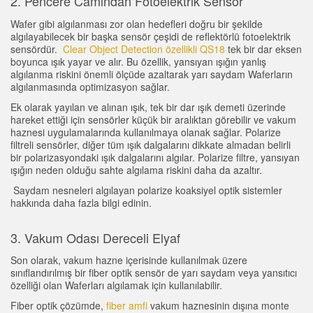
2. Pencere Camından Fotoelektrik Sensör
Sensör Programlama Yazılımı
Wafer gibi algılanması zor olan hedefleri doğru bir şekilde
algılayabilecek bir başka sensör çeşidi de reflektörlü fotoelektrik
sensördür.
Clear Object Detection özellikli QS18
tek bir dar eksen
TECHNOLOGY
boyunca ışık yayar ve alır. Bu özellik, yansıyan ışığın yanlış
algılanma riskini önemli ölçüde azaltarak yarı saydam Waferların
Sensors with IO-Link
algılanmasında optimizasyon sağlar.
Ek olarak yayılan ve alınan ışık, tek bir dar ışık demeti üzerinde
hareket ettiği için sensörler küçük bir aralıktan görebilir ve vakum
haznesi uygulamalarında kullanılmaya olanak sağlar. Polarize
filtreli sensörler, diğer tüm ışık dalgalarını dikkate almadan belirli
bir polarizasyondaki ışık dalgalarını algılar. Polarize filtre, yansıyan
ışığın neden olduğu sahte algılama riskini daha da azaltır.
Saydam nesneleri algılayan polarize koaksiyel optik sistemler
hakkında daha fazla bilgi edinin.
3. Vakum Odası Dereceli Elyaf
Son olarak, vakum hazne içerisinde kullanılmak üzere
sınıflandırılmış bir fiber optik sensör de yarı saydam veya yansıtıcı
özelliği olan Waferları algılamak için kullanılabilir.
Fiber optik çözümde,
fiber amfi
vakum haznesinin dışına monte