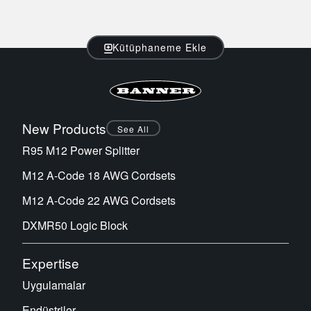
Sensör Programlama Yazılımı
Kütüphaneme Ekle
TECHNOLOGY
Sensors with IO-Link
New Products
See All
R95 M12 Power Splitter
M12 A-Code 18 AWG Cordsets
M12 A-Code 22 AWG Cordsets
DXMR50 Logic Block
Expertise
Uygulamalar
Endüstriler