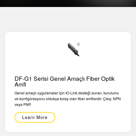
Sıcaklık ve Vibrasyon Sensörleri
İLGİLİ BAĞLANTILAR
Condition Monitoring Sensors
IO-Link
Wireless Condition Monitoring Sensors
Washdown
Vibration Sensors
ACCESSORIES
AKSESUARLAR
DF-G1 Serisi Genel Amaçlı Fiber Optik
Amfi
Dönüştürücüler
Genel amaçlı uygulamalar için IO-Link desteği sunan, kurulumu
ve konfigürasyonu oldukça kolay olan fiber amfilerdir. Çıkış: NPN
Cordsets
veya PNP.
YAZILIM
Learn More
Banner Measurement Sensor Software