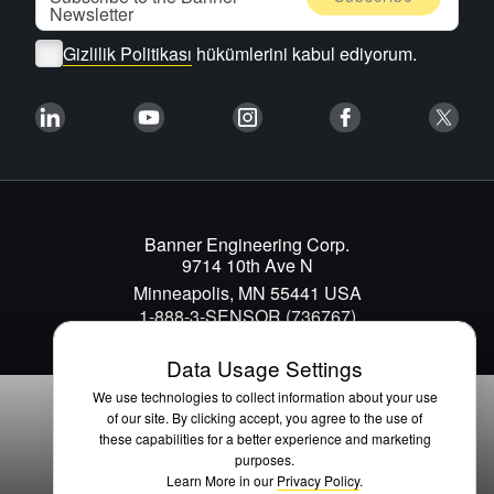
Gizlilik Politikası
hükümlerini kabul ediyorum.
Banner Engineering Corp.
9714 10th Ave N
Minneapolis, MN 55441 USA
1-888-3-SENSOR (736767)
Data Usage Settings
We use technologies to collect information about your use
of our site. By clicking accept, you agree to the use of
these capabilities for a better experience and marketing
purposes.
Learn More in our
Privacy Policy
.