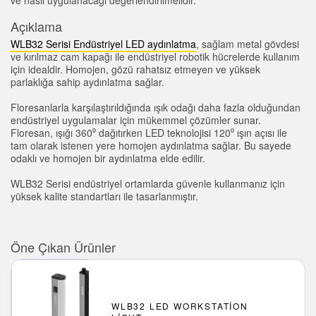
Sıcaklık ve Vibrasyon Sensörleri
İLGİLİ BAĞLANTILAR
Açıklama
Condition Monitoring Sensors
WLB32 Serisi Endüstriyel LED aydınlatma
, sağlam metal gövdesi
IO-Link
ve kırılmaz cam kapağı ile endüstriyel robotik hücrelerde kullanım
Wireless Condition Monitoring Sensors
için idealdir. Homojen, gözü rahatsız etmeyen ve yüksek
Washdown
parlaklığa sahip aydınlatma sağlar.
Vibration Sensors
Floresanlarla karşılaştırıldığında ışık odağı daha fazla olduğundan
endüstriyel uygulamalar için mükemmel çözümler sunar.
Floresan, ışığı 360⁰ dağıtırken LED teknolojisi 120⁰ ışın açısı ile
tam olarak istenen yere homojen aydınlatma sağlar. Bu sayede
ACCESSORIES
odaklı ve homojen bir aydınlatma elde edilir.
AKSESUARLAR
WLB32 Serisi endüstriyel ortamlarda güvenle kullanmanız için
yüksek kalite standartları ile tasarlanmıştır.
Dönüştürücüler
Cordsets
Öne Çıkan Ürünler
YAZILIM
Banner Measurement Sensor Software
WLB32 LED WORKSTATION