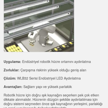
SENSÖRLER
Call for Parts, Service, or Pallet Pickup
Fotoelektrik Sensörler
Condition Monitoring for Predictive and Preventative
Lazer Mesafe Ölçümü
Maintenance
Ölçüm Bariyerleri
Kestirimci Bakım
3D Time of Flight
Kestirimci Bakım
Radar Sensörler
Leading Edge Detection
Ultrasonik Sensörler
Machine Monitoring/Overall Equipment Effectiveness
Uygulama:
Endüstriyel robotik hücre ortamını aydınlatma
Fiber Optik Amfiler
Overall Equipment Effectiveness (OEE)
Zorluklar:
Çarpışma riskinin yüksek olduğu geniş alan
Fiber Optics
Remote Monitoring
Çözüm:
WLB32 Serisi Endüstriyel LED Aydınlatma
Slot, Label, and Area Detection Sensors
Tank Seviyesi İzleme
Avantajları:
Sağlam yapı ve yüksek parlaklık
İşaret Benekçiği algılama, Renk ve Lüminesans Sensörleri
Factory Communication
Robotik hücre için doğru ışık kaynağını seçerken pek çok etken
dikkate alınmalıdır. Hücrenin düzgün şekilde aydınlatılması için
Pick-to-Light Sensors
doğru sistemi seçmeden önce ışık kaynağının yerleşimi, parlaklığı
ve nasıl uygulanacağı değerlendirilmelidir.