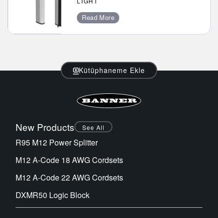
LIGHT
Sensör Programlama Yazılımı
Read More
TECHNOLOGY
Sensors with IO-Link
Kütüphaneme Ekle
New Products
See All
R95 M12 Power Splitter
M12 A-Code 18 AWG Cordsets
M12 A-Code 22 AWG Cordsets
DXMR50 Logic Block