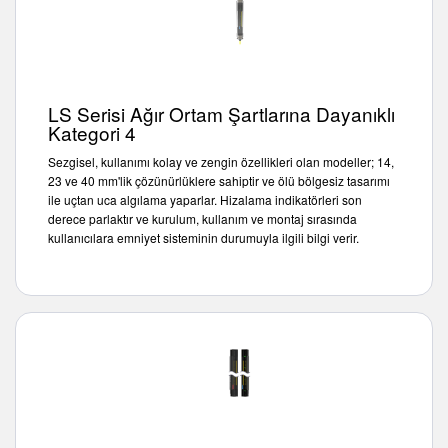
Sensör Programlama Yazılımı
TECHNOLOGY
LS Serisi Ağır Ortam Şartlarına Dayanıklı
Sensors with IO-Link
Kategori 4
Sezgisel, kullanımı kolay ve zengin özellikleri olan modeller; 14,
23 ve 40 mm'lik çözünürlüklere sahiptir ve ölü bölgesiz tasarımı
ile uçtan uca algılama yaparlar. Hizalama indikatörleri son
derece parlaktır ve kurulum, kullanım ve montaj sırasında
kullanıcılara emniyet sisteminin durumuyla ilgili bilgi verir.