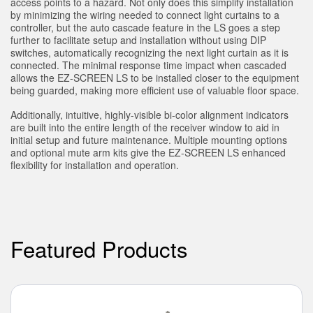
access points to a hazard. Not only does this simplify installation
Sıcaklık ve Vibrasyon Sensörleri
by minimizing the wiring needed to connect light curtains to a
İLGİLİ BAĞLANTILAR
controller, but the auto cascade feature in the LS goes a step
Condition Monitoring Sensors
further to facilitate setup and installation without using DIP
IO-Link
switches, automatically recognizing the next light curtain as it is
Wireless Condition Monitoring Sensors
connected. The minimal response time impact when cascaded
Washdown
allows the EZ-SCREEN LS to be installed closer to the equipment
Vibration Sensors
being guarded, making more efficient use of valuable floor space.
Additionally, intuitive, highly-visible bi-color alignment indicators
are built into the entire length of the receiver window to aid in
initial setup and future maintenance. Multiple mounting options
ACCESSORIES
and optional mute arm kits give the EZ-SCREEN LS enhanced
flexibility for installation and operation.
AKSESUARLAR
Dönüştürücüler
Cordsets
Featured Products
YAZILIM
Banner Measurement Sensor Software