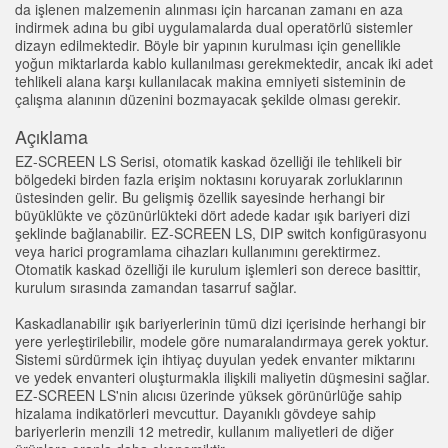
da işlenen malzemenin alınması için harcanan zamanı en aza
indirmek adına bu gibi uygulamalarda dual operatörlü sistemler
dizayn edilmektedir. Böyle bir yapının kurulması için genellikle
yoğun miktarlarda kablo kullanılması gerekmektedir, ancak iki adet
tehlikeli alana karşı kullanılacak makina emniyeti sisteminin de
çalışma alanının düzenini bozmayacak şekilde olması gerekir.
Açıklama
EZ-SCREEN LS Serisi, otomatik kaskad özelliği ile tehlikeli bir
bölgedeki birden fazla erişim noktasını koruyarak zorluklarının
üstesinden gelir. Bu gelişmiş özellik sayesinde herhangi bir
büyüklükte ve çözünürlükteki dört adede kadar ışık bariyeri dizi
şeklinde bağlanabilir. EZ-SCREEN LS, DIP switch konfigürasyonu
veya harici programlama cihazları kullanımını gerektirmez.
Otomatik kaskad özelliği ile kurulum işlemleri son derece basittir,
kurulum sırasında zamandan tasarruf sağlar.
Kaskadlanabilir ışık bariyerlerinin tümü dizi içerisinde herhangi bir
yere yerleştirilebilir, modele göre numaralandırmaya gerek yoktur.
Sistemi sürdürmek için ihtiyaç duyulan yedek envanter miktarını
ve yedek envanteri oluşturmakla ilişkili maliyetin düşmesini sağlar.
EZ-SCREEN LS'nin alıcısı üzerinde yüksek görünürlüğe sahip
hizalama indikatörleri mevcuttur. Dayanıklı gövdeye sahip
bariyerlerin menzili 12 metredir, kullanım maliyetleri de diğer