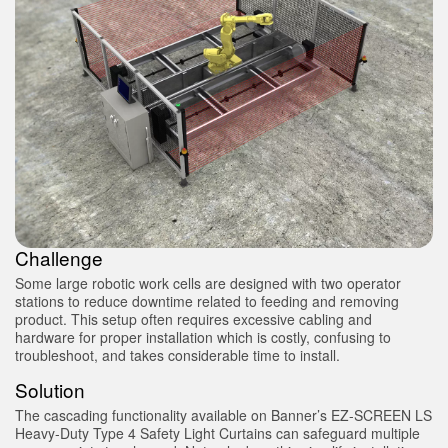
SENSÖRLER
Call for Parts, Service, or Pallet Pickup
Fotoelektrik Sensörler
Condition Monitoring for Predictive and Preventative
Lazer Mesafe Ölçümü
Maintenance
Ölçüm Bariyerleri
Kestirimci Bakım
3D Time of Flight
Kestirimci Bakım
Radar Sensörler
Leading Edge Detection
Ultrasonik Sensörler
Machine Monitoring/Overall Equipment Effectiveness
Challenge
Fiber Optik Amfiler
Overall Equipment Effectiveness (OEE)
Some large robotic work cells are designed with two operator
stations to reduce downtime related to feeding and removing
Fiber Optics
Remote Monitoring
product. This setup often requires excessive cabling and
hardware for proper installation which is costly, confusing to
Slot, Label, and Area Detection Sensors
Tank Seviyesi İzleme
troubleshoot, and takes considerable time to install.
İşaret Benekçiği algılama, Renk ve Lüminesans Sensörleri
Factory Communication
Solution
The cascading functionality available on Banner’s EZ-SCREEN LS
Pick-to-Light Sensors
Heavy-Duty Type 4 Safety Light Curtains can safeguard multiple