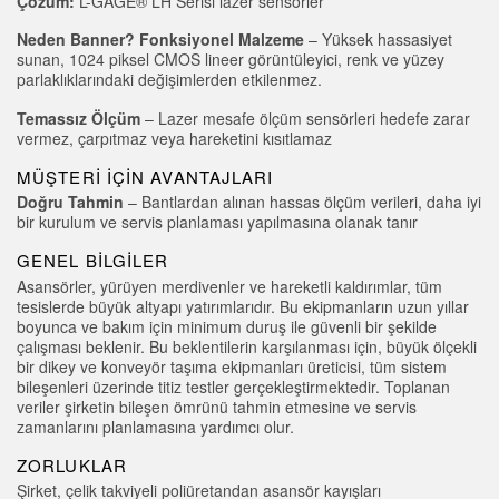
Çözüm:
L-GAGE® LH Serisi lazer sensörler
Sıcaklık ve Vibrasyon Sensörleri
İLGİLİ BAĞLANTILAR
Neden Banner? Fonksiyonel Malzeme
– Yüksek hassasiyet
Condition Monitoring Sensors
sunan, 1024 piksel CMOS lineer görüntüleyici, renk ve yüzey
IO-Link
parlaklıklarındaki değişimlerden etkilenmez.
Wireless Condition Monitoring Sensors
Washdown
Temassız Ölçüm
– Lazer mesafe ölçüm sensörleri hedefe zarar
vermez, çarpıtmaz veya hareketini kısıtlamaz
Vibration Sensors
MÜŞTERI İÇIN AVANTAJLARI
Doğru Tahmin
– Bantlardan alınan hassas ölçüm verileri, daha iyi
bir kurulum ve servis planlaması yapılmasına olanak tanır
ACCESSORIES
GENEL BILGILER
AKSESUARLAR
Asansörler, yürüyen merdivenler ve hareketli kaldırımlar, tüm
tesislerde büyük altyapı yatırımlarıdır. Bu ekipmanların uzun yıllar
Dönüştürücüler
boyunca ve bakım için minimum duruş ile güvenli bir şekilde
çalışması beklenir. Bu beklentilerin karşılanması için, büyük ölçekli
bir dikey ve konveyör taşıma ekipmanları üreticisi, tüm sistem
Cordsets
bileşenleri üzerinde titiz testler gerçekleştirmektedir. Toplanan
veriler şirketin bileşen ömrünü tahmin etmesine ve servis
zamanlarını planlamasına yardımcı olur.
YAZILIM
ZORLUKLAR
Banner Measurement Sensor Software
Şirket, çelik takviyeli poliüretandan asansör kayışları