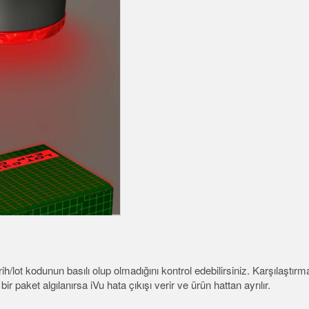
rs
Monitoring Sensors
İLİ BAĞLANTILAR
ESSORIES
YAZILIM
k
ESUARLAR
Banner Measurement Sensor
down
Software
ürücüler
Sensör Programlama Yazılım
ts
rih/lot kodunun basılı olup olmadığını kontrol edebilirsiniz. Karşılaştır
ir paket algılanırsa iVu hata çıkışı verir ve ürün hattan ayrılır.