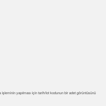
TECHNOLOGY
Sensors with IO-Link
ı
ma işleminin yapılması için tarih/lot kodunun bir adet görüntüsünü