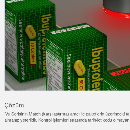
Senso
BARCODE & VISION
AYDINLATMA
REMOTE I/O
DURUM İNDIKASYONU
İLG
ACC
CONNECTIVITY
MESAFE ÖLÇÜMÜ
IO-Lin
AKS
MONITORING SOLUTIONS
KALITE KONTROL
Wash
ARAÇ ALGILAMA
Dönüşt
YENI ÜRÜNLER
PREDICTIVE
Cordse
SNAP SIGNAL
MAINTENANCE
AKSESUARLAR
RADAR APPLICATIONS
YAZILIM
TECHNOLOGIES
Çözüm
iVu Serisinin Match (karşılaştırma) aracı ile paketlerin üzerindeki ta
almanız yeterlidir. Kontrol işlemleri sırasında tarih/lot kodu olmayan b