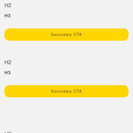
Sıcaklık ve Vibrasyon Sensörleri
H2
İLGİLİ BAĞLANTILAR
Condition Monitoring Sensors
H3
IO-Link
Wireless Condition Monitoring Sensors
Washdown
Secondary CTA
Vibration Sensors
H2
ACCESSORIES
H3
AKSESUARLAR
Dönüştürücüler
Secondary CTA
Cordsets
YAZILIM
Banner Measurement Sensor Software