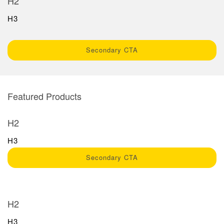
H2
Sensör Programlama Yazılımı
H3
TECHNOLOGY
Secondary CTA
Sensors with IO-Link
Featured Products
H2
H3
Secondary CTA
H2
H3