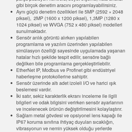
Sıcaklık ve Vibrasyon Sensörleri
gibi birçok denetim aracını programlayabilirsiniz.
İLGİLİ BAĞLANTILAR
Aynı güçlü denetim özellikleri ile 5MP (2592 × 2048
Condition Monitoring Sensors
piksel), 2MP (1600 x 1200 piksel), 1,3MP (1280 x
IO-Link
1024 piksel) ve WVGA (752 x 480 piksel) modelleri
Wireless Condition Monitoring Sensors
sunulmaktadır.
Washdown
Vibration Sensors
Sensör anlık görüntü alırken yapılabilen
programlama ve yazılım üzerinden yapılabilen
simülasyon özelliği sayesinde uygulamada yaşanan
hatalar hızlı şekilde tespit edilir, sensöre bağlı
ACCESSORIES
değilken bile programlama gerçekleştirilebilir.
EtherNet IP, Modbus ve Profinet gibi endüstriyel
AKSESUARLAR
haberleşme protokollerine sahiptir.
Sensör üzerinde altı adet izoleli I/O ve harici ışık
Dönüştürücüler
beslemesi vardır.
İki satır, sekiz karakterlik ekranı inceleme ile ilgili
Cordsets
bilgileri ve odak bilgisini verirken sensör ayarlarının
ve incelenecek ürünün değiştirilmesini kolaylaştırır.
YAZILIM
Sağlam metal gövdesi ve opsiyonel lens kapağı ile
IP67 koruma sınıfına ihtiyaç duyulan sıcaklığın,
Banner Measurement Sensor Software
vibrasyonun ve nemin yüksek olduğu yerlerde