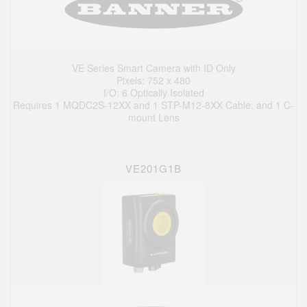
VE Series Smart Camera with ID Only
Pixels: 752 x 480
I/O: 6 Optically Isolated
Requires 1 MQDC2S-12XX and 1 STP-M12-8XX Cable; and 1 C-
mount Lens
VE201G1B