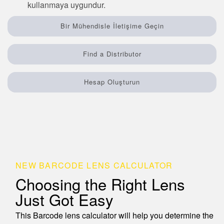
kullanmaya uygundur.
Sensör Programlama Yazılımı
Bir Mühendisle İletişime Geçin
TECHNOLOGY
Find a Distributor
Sensors with IO-Link
Hesap Oluşturun
NEW BARCODE LENS CALCULATOR
Choosing the Right Lens
Just Got Easy
This Barcode lens calculator will help you determine the