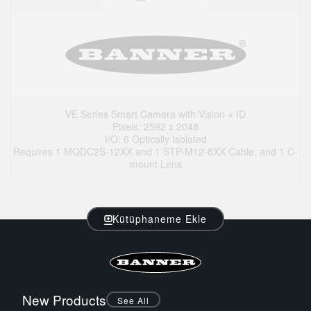
VE Series Smart Camera with Vision + ID
Pixels: 2592 x 2048
I/O: 6 Optically Isolated
Requires 1 MQDC2S-12XX and 1 STP-M12-8XX Cable; and 1 C-
mount Lens
Kütüphaneme Ekle
New Products
See All