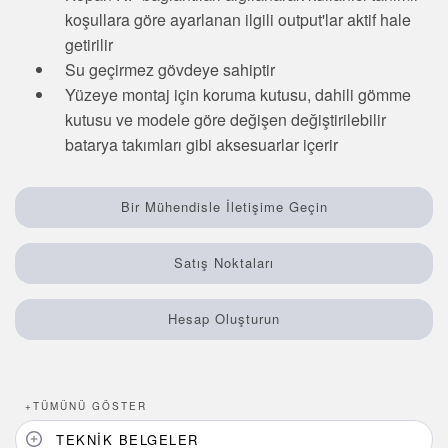
koşullara göre ayarlanan ilgili output'lar aktif hale
Sensör Programlama Yazılımı
getirilir
Su geçirmez gövdeye sahiptir
TECHNOLOGY
Yüzeye montaj için koruma kutusu, dahili gömme
kutusu ve modele göre değişen değiştirilebilir
Sensors with IO-Link
batarya takımları gibi aksesuarlar içerir
Bir Mühendisle İletişime Geçin
Satış Noktaları
Hesap Oluşturun
+
TÜMÜNÜ GÖSTER
TEKNIK BELGELER