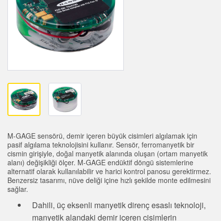
SENSÖRLER
Call for Parts, Service, or Pallet Pickup
Fotoelektrik Sensörler
Condition Monitoring for Predictive and Preventative
Lazer Mesafe Ölçümü
Maintenance
Ölçüm Bariyerleri
Kestirimci Bakım
3D Time of Flight
Kestirimci Bakım
Radar Sensörler
Leading Edge Detection
Ultrasonik Sensörler
Machine Monitoring/Overall Equipment Effectiveness
Fiber Optik Amfiler
Overall Equipment Effectiveness (OEE)
M-GAGE sensörü, demir içeren büyük cisimleri algılamak için
pasif algılama teknolojisini kullanır. Sensör, ferromanyetik bir
Fiber Optics
Remote Monitoring
cismin girişiyle, doğal manyetik alanında oluşan (ortam manyetik
alanı) değişikliği ölçer. M-GAGE endüktif döngü sistemlerine
Slot, Label, and Area Detection Sensors
alternatif olarak kullanılabilir ve harici kontrol panosu gerektirmez.
Tank Seviyesi İzleme
Benzersiz tasarımı, nüve deliği içine hızlı şekilde monte edilmesini
sağlar.
İşaret Benekçiği algılama, Renk ve Lüminesans Sensörleri
Factory Communication
Dahili, üç eksenli manyetik direnç esaslı teknoloji,
Pick-to-Light Sensors
manyetik alandaki demir içeren cisimlerin