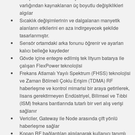
Sıcaklık ve Vibrasyon Sensörleri
varlığından kaynaklanan üç boyutlu değişiklikleri
İLGİLİ BAĞLANTILAR
algılar
Condition Monitoring Sensors
Sıcaklık değişimlerinin ve dalgalanan manyetik
IO-Link
Wireless Condition Monitoring Sensors
alanların etkilerini en aza indirgeyecek şekilde
Washdown
tasarlanmıştır.
Vibration Sensors
Sensör ortamdaki arka fonunu öğrenir ve ayarları
kalıcı belleğe kaydeder
Gövde içine entegre edilmiş tek lityum batarya ile
ACCESSORIES
çalışan FlexPower teknolojisi
Frekans Atlamalı Yayılı Spektrum (FHSS) teknolojisi
AKSESUARLAR
ve Zaman Bölmeli Çoklu Erişim (TDMA) RF
haberleşme ve kontrol mimarisi bir araya getirilerek,
Dönüştürücüler
lisans gerektirmeyen Endüstriyel, Bilimsel ve Tıbbi
Cordsets
(ISM) frekans bantlarında tutarlı bir veri alış verişi
sağlanır
YAZILIM
Vericiler, Gateway ile Node arasında çift yönlü
haberleşme sağlar
Banner Measurement Sensor Software
Kopan RF bağlantıları algılanarak kullanıcı tanımlı