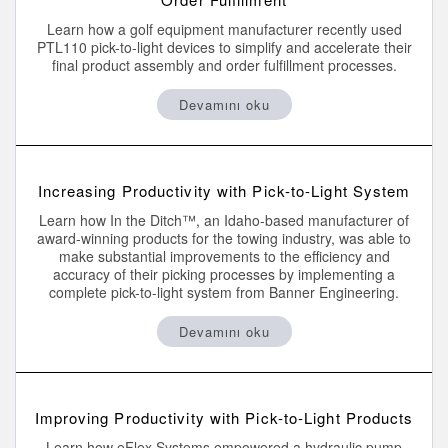
SENSÖRLER
Call for Parts, Service, or Pallet Pickup
Learn how a golf equipment manufacturer recently used
Fotoelektrik Sensörler
PTL110 pick-to-light devices to simplify and accelerate their
Condition Monitoring for Predictive and Preventative
final product assembly and order fulfillment processes.
Lazer Mesafe Ölçümü
Maintenance
Devamını oku
Ölçüm Bariyerleri
Kestirimci Bakım
3D Time of Flight
Kestirimci Bakım
Increasing Productivity with Pick-to-Light System
Radar Sensörler
Leading Edge Detection
Learn how In the Ditch™, an Idaho-based manufacturer of
Ultrasonik Sensörler
Machine Monitoring/Overall Equipment Effectiveness
award-winning products for the towing industry, was able to
make substantial improvements to the efficiency and
Fiber Optik Amfiler
Overall Equipment Effectiveness (OEE)
accuracy of their picking processes by implementing a
complete pick-to-light system from Banner Engineering.
Fiber Optics
Remote Monitoring
Devamını oku
Slot, Label, and Area Detection Sensors
Tank Seviyesi İzleme
İşaret Benekçiği algılama, Renk ve Lüminesans Sensörleri
Factory Communication
Improving Productivity with Pick-to-Light Products
Pick-to-Light Sensors
Learn how eFlex Systems empowered a hydraulic pump