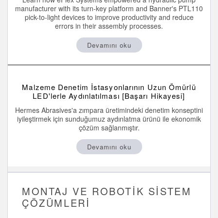
Sıcaklık ve Vibrasyon Sensörleri
manufacturer with its turn-key platform and Banner's PTL110
İLGİLİ BAĞLANTILAR
pick-to-light devices to improve productivity and reduce
Condition Monitoring Sensors
errors in their assembly processes.
IO-Link
Wireless Condition Monitoring Sensors
Devamını oku
Washdown
Vibration Sensors
Malzeme Denetim İstasyonlarının Uzun Ömürlü
LED'lerle Aydınlatılması [Başarı Hikayesi]
ACCESSORIES
Hermes Abrasives'a zımpara üretimindeki denetim konseptini
iyileştirmek için sunduğumuz aydınlatma ürünü ile ekonomik
AKSESUARLAR
çözüm sağlanmıştır.
Dönüştürücüler
Devamını oku
Cordsets
YAZILIM
MONTAJ VE ROBOTIK SISTEM
ÇÖZÜMLERI
Banner Measurement Sensor Software