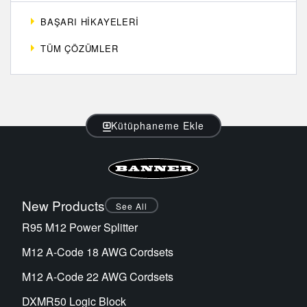
Sensör Programlama Yazılımı
BAŞARI HIKAYELERI
TÜM ÇÖZÜMLER
TECHNOLOGY
Sensors with IO-Link
Kütüphaneme Ekle
New Products
See All
R95 M12 Power Splitter
M12 A-Code 18 AWG Cordsets
M12 A-Code 22 AWG Cordsets
DXMR50 Logic Block