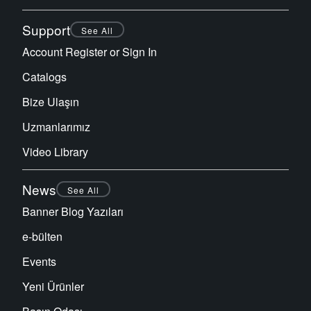
Sensör Programlama Yazılımı
Support
See All
Account Register or Sign In
TECHNOLOGY
Catalogs
Sensors with IO-Link
Bize Ulaşın
Uzmanlarımız
Video Library
News
See All
Banner Blog Yazıları
e-bülten
Events
Yeni Ürünler