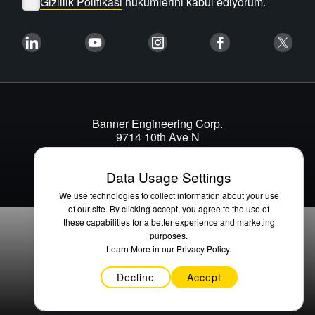
Gizlilik Politikası
hükümlerini kabul ediyorum.
Banner Engineering Corp.
9714 10th Ave N
Minneapolis, MN 55441 USA
1-888-3-SENSOR (736767)
Data Usage Settings
We use technologies to collect information about your use
of our site. By clicking accept, you agree to the use of
these capabilities for a better experience and marketing
purposes.
Learn More in our
Privacy Policy
.
Decline
Accept