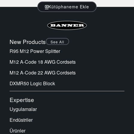
Sıcaklık ve Vibrasyon Sensörleri
Kütüphaneme Ekle
İLGİLİ BAĞLANTILAR
Condition Monitoring Sensors
IO-Link
Wireless Condition Monitoring Sensors
Washdown
Vibration Sensors
New Products
See All
R95 M12 Power Splitter
M12 A-Code 18 AWG Cordsets
ACCESSORIES
M12 A-Code 22 AWG Cordsets
AKSESUARLAR
DXMR50 Logic Block
Dönüştürücüler
Expertise
Cordsets
Uygulamalar
YAZILIM
Endüstriler
Banner Measurement Sensor Software
Ürünler