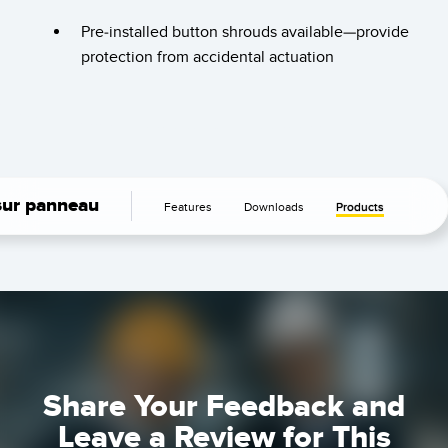
LOGICIELS
Pre-installed button shrouds available—provide
protection from accidental actuation
Banner Measurement Sensor Software
Logiciel de configuration de capteur sans fil
Logiciels avec interface utilisateur graphique pour capteurs
TECHNOLOGIE
sur panneau
Features
Downloads
Products
Capteurs avec IO-Link
TECHNOLOGY
Capteurs avec IO-Link
Share Your Feedback and
Leave a Review for This