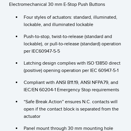
Capteurs d’aide au choix
Télésurveillance
Electromechanical 30 mm E-Stop Push Buttons
Capteurs de température
Four styles of actuators: standard, illuminated,
lockable, and illuminated lockable
Capteurs de détection de zone
LIENS CONNEXES
Capteurs de surveillance des conditions
Push-to-stop, twist-to-release (standard and
Washdown
lockable), or pull-to-release (standard) operation
Capteurs de surveillance des conditions sans fil
per IEC60947-5-5
IO-Link
Capteurs de vibrations
Latching design complies with ISO 13850 direct
(positive) opening operation per IEC 60947-5-1
Compliant with ANSI B11.19, ANSI NFPA79, and
ACCESSOIRES
IEC/EN 60204-1 Emergency Stop requirements
ACCESSORIES
“Safe Break Action” ensures N.C. contacts will
Converters
open if the contact block is separated from the
actuator
Câbles
Panel mount through 30 mm mounting hole