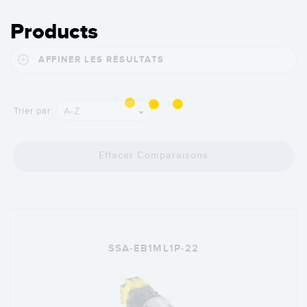
Products
AFFINER LES RÉSULTATS
A-Z
Trier par:
Effacer Comparaisons
SSA-EB1ML1P-22