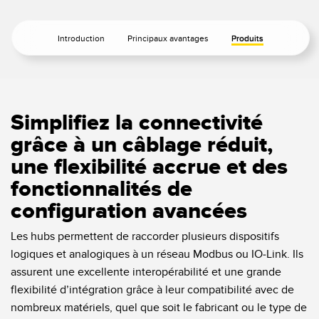
Capteurs d’aide au choix
Télésurveillance
Capteurs de température
Introduction
Principaux avantages
Produits
Capteurs de détection de zone
LIENS CONNEXES
Capteurs de surveillance des conditions
Washdown
Capteurs de surveillance des conditions sans fil
Simplifiez la connectivité
IO-Link
grâce à un câblage réduit,
Capteurs de vibrations
une flexibilité accrue et des
fonctionnalités de
configuration avancées
ACCESSOIRES
ACCESSORIES
Les hubs permettent de raccorder plusieurs dispositifs
logiques et analogiques à un réseau Modbus ou IO-Link. Ils
Converters
assurent une excellente interopérabilité et une grande
flexibilité d’intégration grâce à leur compatibilité avec de
Câbles
nombreux matériels, quel que soit le fabricant ou le type de