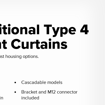
itional Type 4
ht Curtains
ust housing options.
Cascadable models
Bracket and M12 connector
in
included