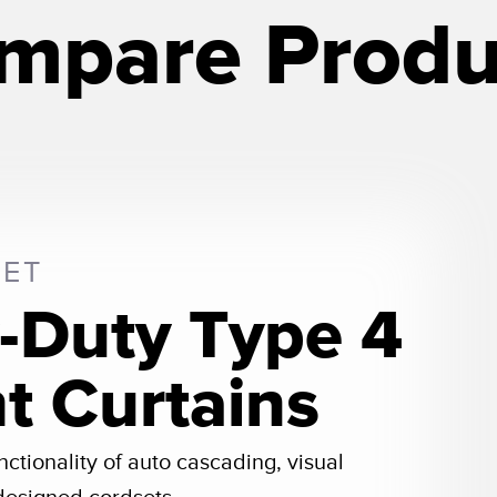
mpare Produ
SET
-Duty Type 4
ht Curtains
tionality of auto cascading, visual