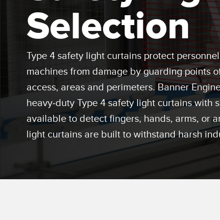
Capteu
de l'é
Selection
zone
SYSTÈME D’E/S DÉPORTÉ
ÉCLAIRAGE INDUSTRIEL
CONNECTIVITÉ
INDICATION D'ÉTAT
LIE
SOLUTIONS DE
ACC
MESURE & INSPECTION
Type 4 safety light curtains protect personnel
SURVEILLANCE
Washd
machines from damage by guarding points of
ACC
CONTRÔLE QUALITÉ
IO-Lin
access, areas and perimeters. Banner Enginee
SNAP SIGNAL
DÉTECTION DE VÉHICULES
Conver
heavy-duty Type 4 safety light curtains with 
NOUVEAUX PRODUITS
MAINTENANCE
Câbles
available to detect fingers, hands, arms, or 
PRÉDICTIVE
ACCESSOIRES
light curtains are built to withstand harsh in
APPLICATIONS RADAR
LOGICIELS
TECHNOLOGIES