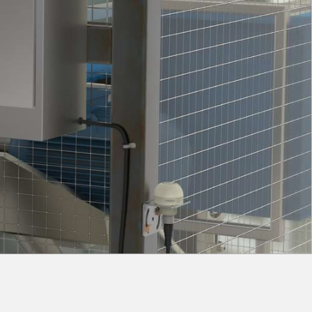
e surveillance
Capteurs de vibrations
ons sans fil
TECHNOLOGIE
Software
Capteurs avec IO-Link
TECHNOLOGY
capteur
Capteurs avec IO-Link
ateur