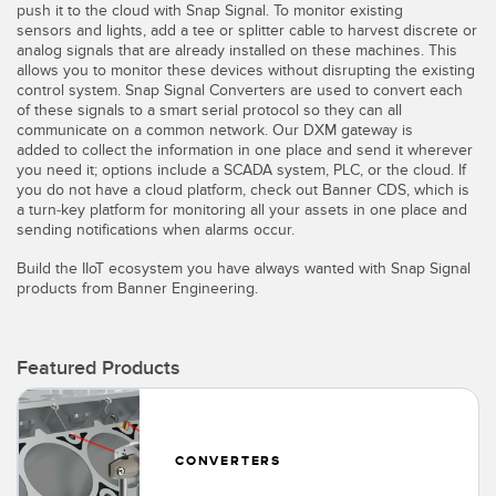
Capteurs d’aide au choix
push it to the cloud with Snap Signal. To monitor existing
Télésurveillance
sensors and lights, add a tee or splitter cable to harvest discrete or
Capteurs de température
analog signals that are already installed on these machines. This
allows you to monitor these devices without disrupting the existing
control system. Snap Signal Converters are used to convert each
Capteurs de détection de zone
LIENS CONNEXES
of these signals to a smart serial protocol so they can all
communicate on a common network. Our DXM gateway is
Capteurs de surveillance des conditions
added to collect the information in one place and send it wherever
Washdown
you need it; options include a SCADA system, PLC, or the cloud. If
Capteurs de surveillance des conditions sans fil
you do not have a cloud platform, check out Banner CDS, which is
IO-Link
a turn-key platform for monitoring all your assets in one place and
Capteurs de vibrations
sending notifications when alarms occur.
Build the IIoT ecosystem you have always wanted with Snap Signal
products from Banner Engineering.
ACCESSOIRES
ACCESSORIES
Featured Products
Converters
Câbles
CONVERTERS