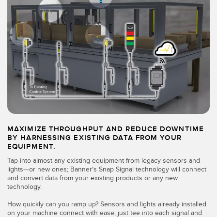
CAPTEURS
IIOT ET L'USINE
INTELLIGENTE
Capteurs photoélectriques
Appel de pièces, service ou retrait de palettes
Mesure de distance laser
Communication en usine
Barrières de mesure
Détection fiable des bords avant
Temps de parcours 3D
Maintenance prédictive
Capteurs radar
Maintenance prédictive
Capteurs à ultrasons
MAXIMIZE THROUGHPUT AND REDUCE DOWNTIME
Surveillance du niveau des cuves
BY HARNESSING EXISTING DATA FROM YOUR
Amplificateurs à fibre optique
EQUIPMENT.
Efficacité globale de l'équipement (OEE)
Tap into almost any existing equipment from legacy sensors and
Fibres optiques
lights—or new ones; Banner’s Snap Signal technology will connect
Surveillance des conditions : maintenance prédictive et
and convert data from your existing products or any new
Fourches optiques et capteurs d'étiquettes
préventive
technology.
Capteurs de repères, de couleurs et de luminescence
Surveillance des machines/Efficacité globale de l'équipement
How quickly can you ramp up? Sensors and lights already installed
on your machine connect with ease; just tee into each signal and