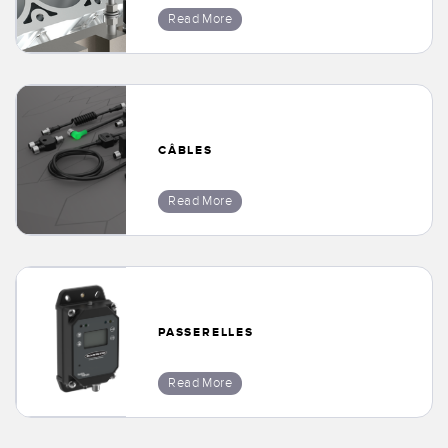
LOGICIELS
Read More
Banner Measurement Sensor Software
Logiciel de configuration de capteur sans fil
Logiciels avec interface utilisateur graphique pour capteurs
CÂBLES
TECHNOLOGIE
Read More
Capteurs avec IO-Link
TECHNOLOGY
PASSERELLES
Capteurs avec IO-Link
Read More