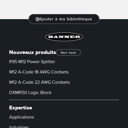
LOGICIELS
Banner Measurement Sensor Software
Ajouter à ma bibliothèque
Logiciel de configuration de capteur sans fil
Logiciels avec interface utilisateur graphique pour capteurs
Nouveaux produits
Voir tout
TECHNOLOGIE
R95 M12 Power Splitter
Capteurs avec IO-Link
M12 A-Code 18 AWG Cordsets
M12 A-Code 22 AWG Cordsets
TECHNOLOGY
DXMR50 Logic Block
Capteurs avec IO-Link
Expertise
Applications
Industries