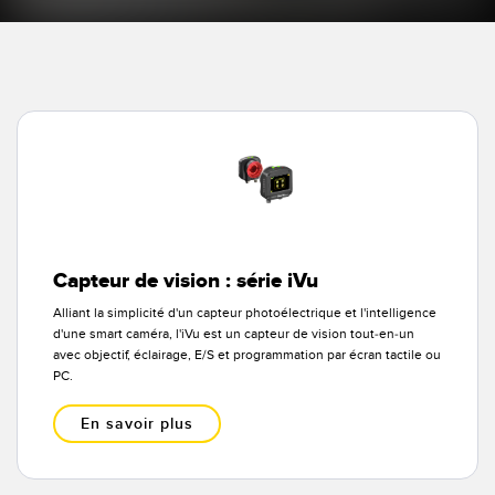
Capteurs d’aide au choix
Télésurveillance
Capteurs de température
Capteurs de détection de zone
LIENS CONNEXES
Capteurs de surveillance des conditions
Washdown
Capteurs de surveillance des conditions sans fil
IO-Link
Capteurs de vibrations
Capteur de vision : série iVu
Alliant la simplicité d'un capteur photoélectrique et l'intelligence
ACCESSOIRES
d'une smart caméra, l'iVu est un capteur de vision tout-en-un
ACCESSORIES
avec objectif, éclairage, E/S et programmation par écran tactile ou
PC.
Converters
En savoir plus
Câbles