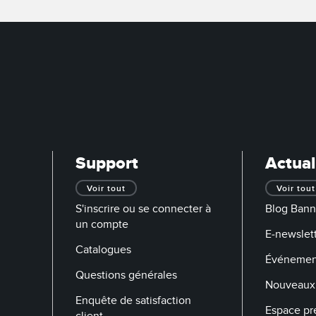
rs de surveillance
Capteurs de surveillance
Capteurs d
quipement
nditions
des conditions sans fil
NS CONNEXES
ESSORIES
LOGICIELS
own
tisseurs
Banner Measurement Sensor 
k
Logiciels avec interface utilis
graphique pour capteurs
Support
Actual
Voir tout
Voir tout
S'inscrire ou se connecter à
Blog Bann
un compte
E-newslett
Catalogues
Événemen
Questions générales
Nouveaux 
Enquête de satisfaction
Espace pr