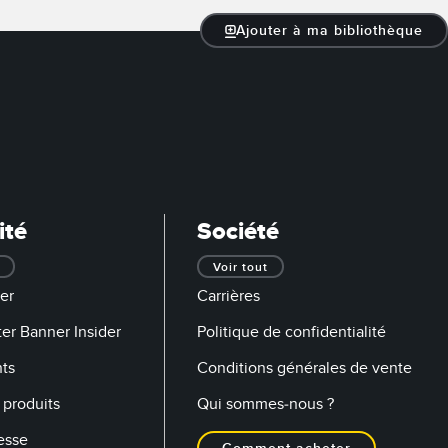
e vibrations
Ajouter à ma bibliothèque
TECHNOLOGY
Software
Capteurs avec IO-Link
ateur
ité
Société
Voir tout
er
Carrières
er Banner Insider
Politique de confidentialité
ts
Conditions générales de vente
produits
Qui sommes-nous ?
esse