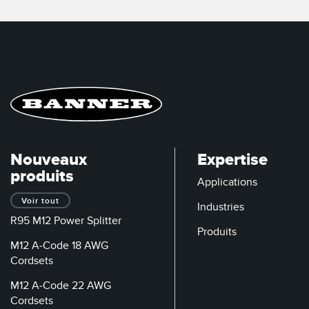
Capteu
de l'é
des co
SYSTÈME D’E/S DÉPORTÉ
ÉCLAIRAGE INDUSTRIEL
CONNECTIVITÉ
INDICATION D'ÉTAT
LIE
SOLUTIONS DE
ACC
MESURE & INSPECTION
SURVEILLANCE
Washd
CONTRÔLE QUALITÉ
Conver
IO-Lin
SNAP SIGNAL
DÉTECTION DE VÉHICULES
Câbles
NOUVEAUX PRODUITS
MAINTENANCE
Nouveaux
Expertise
PRÉDICTIVE
produits
ACCESSOIRES
Applications
APPLICATIONS RADAR
Voir tout
LOGICIELS
Industries
R95 M12 Power Splitter
Produits
TECHNOLOGIES
M12 A-Code 18 AWG
Cordsets
M12 A-Code 22 AWG
Cordsets