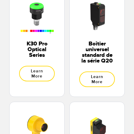
K30 Pro
Boîtier
Optical
universel
Series
standard de
la série Q20
Learn
More
Learn
More