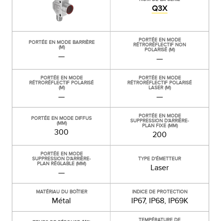
Q3X
PORTÉE EN MODE
PORTÉE EN MODE BARRIÈRE
RÉTRORÉFLECTIF NON
(M)
POLARISÉ (M)
—
—
PORTÉE EN MODE
PORTÉE EN MODE
RÉTRORÉFLECTIF POLARISÉ
RÉTRORÉFLECTIF POLARISÉ
(M)
LASER (M)
—
—
PORTÉE EN MODE
PORTÉE EN MODE DIFFUS
SUPPRESSION D’ARRIÈRE-
(MM)
PLAN FIXE (MM)
300
200
PORTÉE EN MODE
SUPPRESSION D’ARRIÈRE-
TYPE D'ÉMETTEUR
PLAN RÉGLABLE (MM)
Laser
—
MATÉRIAU DU BOÎTIER
INDICE DE PROTECTION
Métal
IP67, IP68, IP69K
TEMPÉRATURE DE