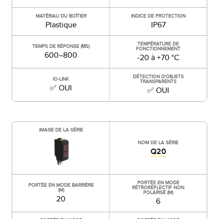
MATÉRIAU DU BOÎTIER
INDICE DE PROTECTION
Plastique
IP67
TEMPÉRATURE DE
TEMPS DE RÉPONSE (ΜS)
FONCTIONNEMENT
600–800
-20 à +70 °C
DÉTECTION D'OBJETS
IO-LINK
TRANSPARENTS
✅ OUI
✅ OUI
IMAGE DE LA SÉRIE
NOM DE LA SÉRIE
Q20
PORTÉE EN MODE
PORTÉE EN MODE BARRIÈRE
RÉTRORÉFLECTIF NON
(M)
POLARISÉ (M)
20
6