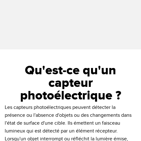
Q5Z Series
Cylindre en
Photoelectric
plastique de
Laser Sensor
18 mm bon
marché de la
série S18-2
Learn
More
Learn
More
Qu'est-ce qu'un
capteur
photoélectrique ?
Les capteurs photoélectriques peuvent détecter la
présence ou l'absence d'objets ou des changements dans
l'état de surface d'une cible. Ils émettent un faisceau
lumineux qui est détecté par un élément récepteur.
Lorsqu'un objet interrompt ou réfléchit la lumière émise,