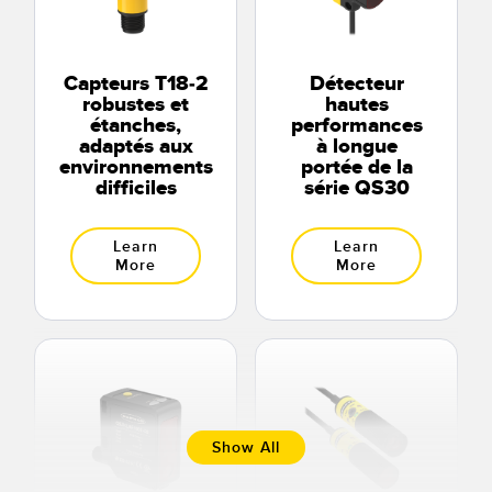
Capteurs T18-2
Détecteur
robustes et
hautes
étanches,
performances
adaptés aux
à longue
environnements
portée de la
difficiles
série QS30
Learn
Learn
More
More
Show All