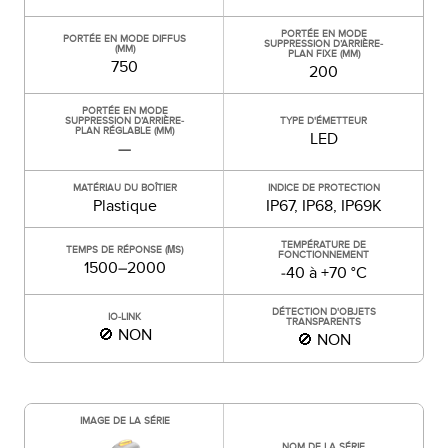
PORTÉE EN MODE
PORTÉE EN MODE DIFFUS
SUPPRESSION D’ARRIÈRE-
(MM)
PLAN FIXE (MM)
750
200
PORTÉE EN MODE
SUPPRESSION D’ARRIÈRE-
TYPE D'ÉMETTEUR
PLAN RÉGLABLE (MM)
LED
—
MATÉRIAU DU BOÎTIER
INDICE DE PROTECTION
Plastique
IP67, IP68, IP69K
TEMPÉRATURE DE
TEMPS DE RÉPONSE (ΜS)
FONCTIONNEMENT
1500–2000
-40 à +70 °C
DÉTECTION D'OBJETS
IO-LINK
TRANSPARENTS
🚫 NON
🚫 NON
IMAGE DE LA SÉRIE
NOM DE LA SÉRIE