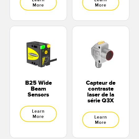
More
More
B25 Wide
Capteur de
Beam
contraste
Sensors
laser de la
série Q3X
Learn
More
Learn
More