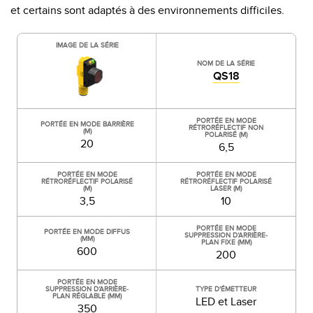
et certains sont adaptés à des environnements difficiles.
IMAGE DE LA SÉRIE
NOM DE LA SÉRIE
QS18
PORTÉE EN MODE
PORTÉE EN MODE BARRIÈRE
RÉTRORÉFLECTIF NON
(M)
POLARISÉ (M)
20
6,5
PORTÉE EN MODE
PORTÉE EN MODE
RÉTRORÉFLECTIF POLARISÉ
RÉTRORÉFLECTIF POLARISÉ
(M)
LASER (M)
3,5
10
PORTÉE EN MODE
PORTÉE EN MODE DIFFUS
SUPPRESSION D’ARRIÈRE-
(MM)
PLAN FIXE (MM)
600
200
PORTÉE EN MODE
SUPPRESSION D’ARRIÈRE-
TYPE D'ÉMETTEUR
PLAN RÉGLABLE (MM)
LED et Laser
350