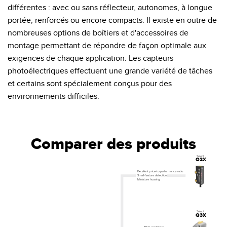
Banner Measurement Sensor Software
différentes : avec ou sans réflecteur , autonomes, à longue
portée, renforcés ou encore compacts. Il existe en outre de
Logiciels avec interface utilisateur graphique pour capteurs
nombreuses options de boîtiers et d'accessoires de
montage permettant de répondre de façon optimale aux
TECHNOLOGY
exigences de chaque application. Les capteurs
photoélectriques effectuent une grande variété de tâches
Capteurs avec IO-Link
et certains sont spécialement conçus pour des
environnements difficiles.
Comparer des produits
Select
Q2X
Excellent price-to-performance ratio
Small-feature detection
Miniature housing
Select
Q3X