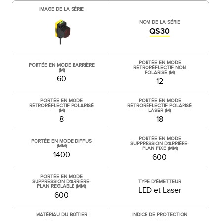
IMAGE DE LA SÉRIE
NOM DE LA SÉRIE
QS30
PORTÉE EN MODE
PORTÉE EN MODE BARRIÈRE
RÉTRORÉFLECTIF NON
(M)
POLARISÉ (M)
60
12
PORTÉE EN MODE
PORTÉE EN MODE
RÉTRORÉFLECTIF POLARISÉ
RÉTRORÉFLECTIF POLARISÉ
(M)
LASER (M)
8
18
PORTÉE EN MODE
PORTÉE EN MODE DIFFUS
SUPPRESSION D’ARRIÈRE-
(MM)
PLAN FIXE (MM)
1400
600
PORTÉE EN MODE
SUPPRESSION D’ARRIÈRE-
TYPE D'ÉMETTEUR
PLAN RÉGLABLE (MM)
LED et Laser
600
MATÉRIAU DU BOÎTIER
INDICE DE PROTECTION