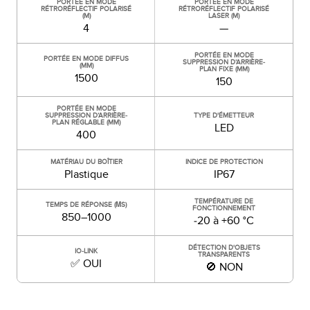
PORTÉE EN MODE
PORTÉE EN MODE
RÉTRORÉFLECTIF POLARISÉ
RÉTRORÉFLECTIF POLARISÉ
(M)
LASER (M)
4
—
PORTÉE EN MODE
PORTÉE EN MODE DIFFUS
SUPPRESSION D’ARRIÈRE-
(MM)
PLAN FIXE (MM)
1500
150
PORTÉE EN MODE
SUPPRESSION D’ARRIÈRE-
TYPE D'ÉMETTEUR
PLAN RÉGLABLE (MM)
LED
400
MATÉRIAU DU BOÎTIER
INDICE DE PROTECTION
Plastique
IP67
TEMPÉRATURE DE
TEMPS DE RÉPONSE (ΜS)
FONCTIONNEMENT
850–1000
-20 à +60 °C
DÉTECTION D'OBJETS
IO-LINK
TRANSPARENTS
✅ OUI
🚫 NON