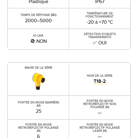
Plastique
IP67
TEMPÉRATURE DE
TEMPS DE RÉPONSE (ΜS)
FONCTIONNEMENT
2000–5000
-20 à +70 °C
DÉTECTION D'OBJETS
IO-LINK
TRANSPARENTS
🚫 NON
✅ OUI
IMAGE DE LA SÉRIE
NOM DE LA SÉRIE
T18-2
PORTÉE EN MODE
PORTÉE EN MODE BARRIÈRE
RÉTRORÉFLECTIF NON
(M)
POLARISÉ (M)
25
—
PORTÉE EN MODE
PORTÉE EN MODE
RÉTRORÉFLECTIF POLARISÉ
RÉTRORÉFLECTIF POLARISÉ
(M)
LASER (M)
6
—