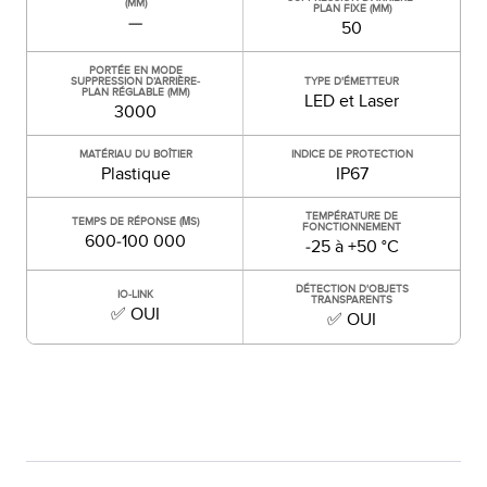
(MM)
PLAN FIXE (MM)
—
50
PORTÉE EN MODE
SUPPRESSION D’ARRIÈRE-
TYPE D'ÉMETTEUR
PLAN RÉGLABLE (MM)
LED et Laser
3000
MATÉRIAU DU BOÎTIER
INDICE DE PROTECTION
Plastique
IP67
TEMPÉRATURE DE
TEMPS DE RÉPONSE (ΜS)
FONCTIONNEMENT
600-100 000
-25 à +50 °C
DÉTECTION D'OBJETS
IO-LINK
TRANSPARENTS
✅ OUI
✅ OUI