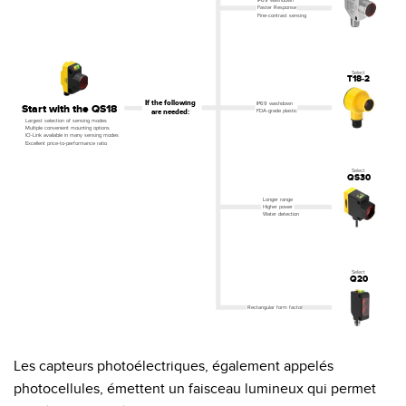
IP69 washdown
Faster Response
Fine-contrast sensing
Select
T18-2
If the following
IP69 washdown
Start with the QS18
 are needed:
FDA-grade plastic
Largest selection of sensing modes
Multiple convenient mounting options
IO-Link available in many sensing modes
Excellent price-to-performance ratio
Select
QS30
Longer range
Higher power
W
ater detection
Select
Q20
Rectangular form factor
Les capteurs photoélectriques, également appelés
photocellules, émettent un faisceau lumineux qui permet