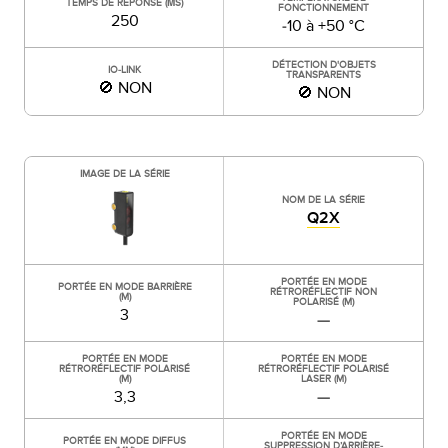
TEMPS DE RÉPONSE (ΜS)
FONCTIONNEMENT
250
-10 à +50 °C
DÉTECTION D'OBJETS
IO-LINK
TRANSPARENTS
🚫 NON
🚫 NON
IMAGE DE LA SÉRIE
NOM DE LA SÉRIE
Q2X
PORTÉE EN MODE
PORTÉE EN MODE BARRIÈRE
RÉTRORÉFLECTIF NON
(M)
POLARISÉ (M)
3
—
PORTÉE EN MODE
PORTÉE EN MODE
RÉTRORÉFLECTIF POLARISÉ
RÉTRORÉFLECTIF POLARISÉ
(M)
LASER (M)
3,3
—
PORTÉE EN MODE
PORTÉE EN MODE DIFFUS
SUPPRESSION D’ARRIÈRE-