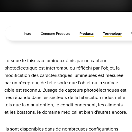
Télésurveillance
Capteurs d’aide au choix
Capteurs de température
LIENS CONNEXES
Capteurs de surveillance des conditions
Intro
Compare Products
Products
Technology
Capteurs de surveillance des conditions sans fil
Washdown
Capteurs de vibrations
IO-Link
Lorsque le faisceau lumineux émis par un capteur
photoélectrique est interrompu ou réfléchi par l’objet, la
modification des caractéristiques lumineuses est mesurée
ACCESSORIES
par un récepteur, de telle sorte que l'objet ou la surface
cible est reconnu. L'usage de capteurs photoélectriques est
Convertisseurs
très répandu dans les secteurs de la fabrication industrielle
Câbles
tels que la manutention, le conditionnement, les aliments
et les boissons, le domaine médical et bien d'autres encore.
LOGICIELS
Ils sont disponibles dans de nombreuses configurations