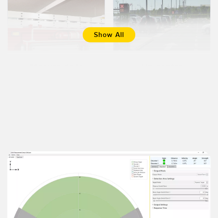
Show All
Mesure de la
Un centre
durée avant
commercial
départ pendant
dirige les
les
véhicules des
interventions
visiteurs vers
[Exemple de
les places de
réussite]
parking
disponibles
[Exemple de
Learn More
réussite]
Learn More