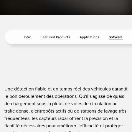
Télésurveillance
Capteurs d’aide au choix
Capteurs de température
LIENS CONNEXES
Capteurs de surveillance des conditions
Intro
Featured Products
Applications
Software
Capteurs de surveillance des conditions sans fil
Washdown
Capteurs de vibrations
IO-Link
ACCESSORIES
Une détection fiable et en temps réel des véhicules garantit
Convertisseurs
le bon déroulement des opérations. Qu'il s'agisse de quais
de chargement sous la pluie, de voies de circulation au
Câbles
trafic dense, d'entrepôts actifs ou de stations de lavage très
fréquentées, les capteurs radar offrent la précision et la
LOGICIELS
fiabilité nécessaires pour améliorer l'efficacité et protéger