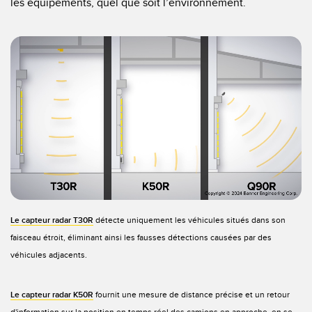
les équipements, quel que soit l’environnement.
Banner Measurement Sensor Software
Logiciels avec interface utilisateur graphique pour capteurs
TECHNOLOGY
Capteurs avec IO-Link
Le capteur radar T30R
détecte uniquement les véhicules situés dans son
faisceau étroit, éliminant ainsi les fausses détections causées par des
véhicules adjacents.
Le capteur radar K50R
fournit une mesure de distance précise et un retour
d'information sur la position en temps réel des camions en approche, en se