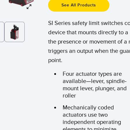
rs de surveillance
Capteurs de surveillance
Capteurs d
quipement
See All Products
nditions
des conditions sans fil
SI Series safety limit switches 
NS CONNEXES
ESSORIES
LOGICIELS
device that mounts directly to a
own
the presence or movement of a
tisseurs
Banner Measurement Sensor 
k
triggers an output when the gua
Logiciels avec interface utilis
point.
graphique pour capteurs
Four actuator types are
available—lever, spindle-
mount lever, plunger, and
roller
Mechanically coded
actuators use two
independent operating
elements to minimize