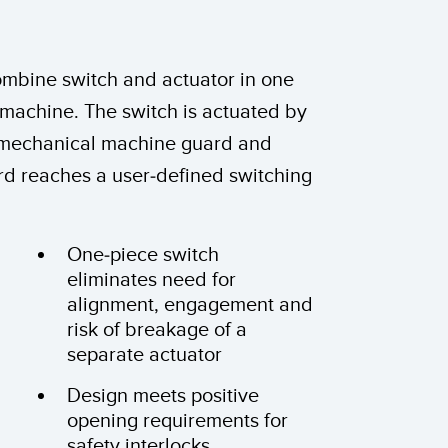
e vibrations
combine switch and actuator in one
TECHNOLOGY
 machine. The switch is actuated by
 mechanical machine guard and
Software
Capteurs avec IO-Link
rd reaches a user-defined switching
ateur
One-piece switch
eliminates need for
alignment, engagement and
risk of breakage of a
separate actuator
Design meets positive
opening requirements for
safety interlocks