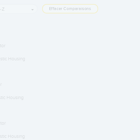
Effacer Comparaisons
-Z
tor
stic Housing
r
stic Housing
ator
stic Housing