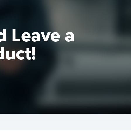
d Leave a
duct!