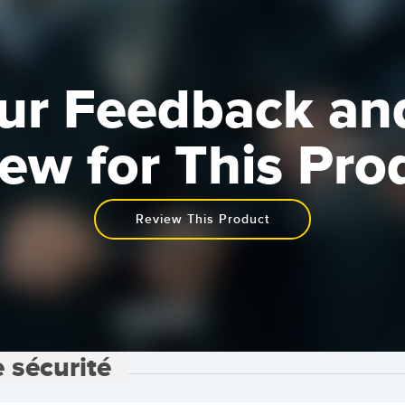
ur Feedback an
ew for This Pro
Review This Product
e sécurité