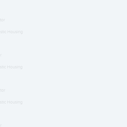
tor
stic Housing
r
stic Housing
ator
stic Housing
r