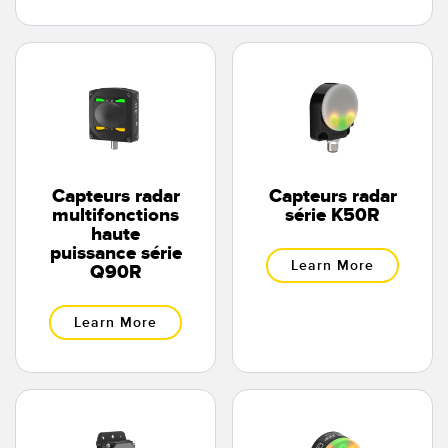
Banner Measurement Sensor Software
Logiciels avec interface utilisateur graphique pour capteurs
TECHNOLOGY
Capteurs avec IO-Link
Capteurs radar
Capteurs radar
multifonctions
série K50R
haute
puissance série
Learn More
Q90R
Learn More