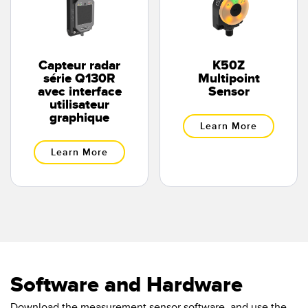
Capteur radar
K50Z
série Q130R
Multipoint
avec interface
Sensor
utilisateur
graphique
Learn More
Learn More
Software and Hardware
Download the measurement sensor software, and use the