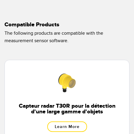
Télésurveillance
Capteurs d’aide au choix
Capteurs de température
Compatible Products
LIENS CONNEXES
Capteurs de surveillance des conditions
The following products are compatible with the
measurement sensor software.
Capteurs de surveillance des conditions sans fil
Washdown
Capteurs de vibrations
IO-Link
ACCESSORIES
Convertisseurs
Capteur radar T30R pour la détection
Câbles
d'une large gamme d'objets
LOGICIELS
Learn More