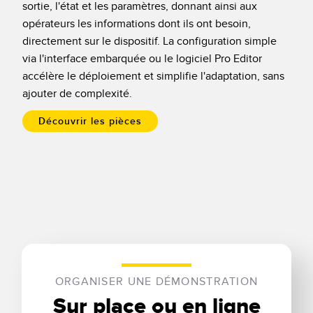
Banner Measurement Sensor Software
sortie, l'état et les paramètres, donnant ainsi aux
opérateurs les informations dont ils ont besoin,
Logiciels avec interface utilisateur graphique pour capteurs
directement sur le dispositif. La configuration simple
via l'interface embarquée ou le logiciel Pro Editor
TECHNOLOGY
accélère le déploiement et simplifie l'adaptation, sans
ajouter de complexité.
Capteurs avec IO-Link
Découvrir les pièces
ORGANISER UNE DÉMONSTRATION
Sur place ou en ligne