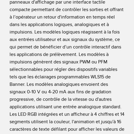
panneaux d'affichage par une interface tactile
Télésurveillance
Capteurs d’aide au choix
compacte permettant de contrôler les sorties et offrant
à l’opérateur un retour d'information en temps réel
Capteurs de température
dans les applications logiques, analogiques et à
LIENS CONNEXES
Capteurs de surveillance des conditions
impulsions. Les modèles logiques réagissent à la fois
aux entrées utilisateur et aux signaux du système, ce
Capteurs de surveillance des conditions sans fil
Washdown
qui permet de bénéficier d’un contrôle interactif dans
les applications de prélèvement. Les modèles à
Capteurs de vibrations
IO-Link
impulsions génèrent des signaux PWM ou PFM
sélectionnables pour régler des dispositifs variables
tels que les éclairages programmables WLS15 de
ACCESSORIES
Banner. Les modèles analogiques envoient des
signaux 0-10 V ou 4-20 mA aux fins de gradation
Convertisseurs
progressive, de contrôle de la vitesse ou d'autres
Câbles
applications utilisant une entrée analogique standard.
Les LED RGB intégrées et un afficheur à 4 chiffres et 14
segments utilisent la couleur, l'animation et jusqu'à 16
LOGICIELS
caractères de texte défilant pour afficher les valeurs de