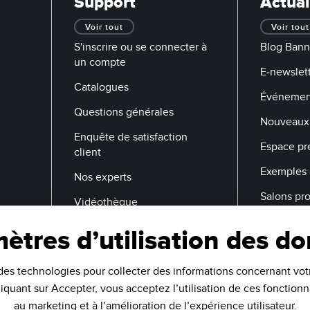
Support
Actual
Voir tout
Voir tout
S'inscrire ou se connecter à
Blog Bann
un compte
E-newslett
Catalogues
Événemen
Questions générales
Nouveaux 
Enquête de satisfaction
Espace pr
client
Exemples 
Nos experts
Salons pr
Vidéothèque
ètres d’utilisation des d
Adresse E-Mail
des technologies pour collecter des informations concernant votr
cliquant sur Accepter, vous acceptez l’utilisation de ces fonctionn
au marketing et à l’amélioration de l’expérience utilisateur.