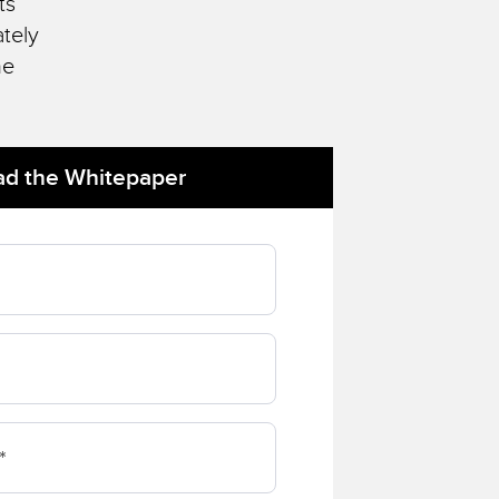
ts
e vibrations
ately
ne
TECHNOLOGY
Software
Capteurs avec IO-Link
d the Whitepaper
ateur