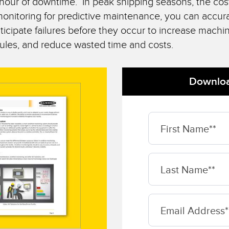
r hour of downtime. In peak shipping seasons, the cos
rs de surveillance
Capteurs de surveillance
Capteurs d
quipement
nditions
des conditions sans fil
onitoring for predictive maintenance, you can accur
cipate failures before they occur to increase machi
ules, and reduce wasted time and costs.
NS CONNEXES
ESSORIES
LOGICIELS
own
tisseurs
Banner Measurement Sensor 
Downloa
k
Logiciels avec interface utilis
graphique pour capteurs
First Name*
Last Name*
Email Address*