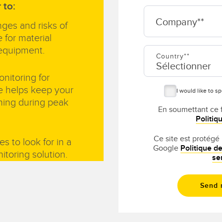
 to:
Company*
ges and risks of
 for material
 equipment.
Country*
nitoring for
e helps keep your
I would like to s
ing during peak
En soumettant ce 
Politiq
Ce site est protégé
es to look for in a
Google
Politique de
itoring solution.
se