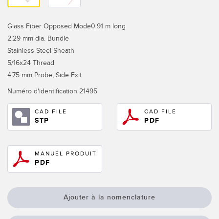
Télésurveillance
Capteurs d’aide au choix
Glass Fiber Opposed Mode0.91 m long
Capteurs de température
2.29 mm dia. Bundle
LIENS CONNEXES
Capteurs de surveillance des conditions
Stainless Steel Sheath
5/16x24 Thread
Capteurs de surveillance des conditions sans fil
Washdown
4.75 mm Probe, Side Exit
Capteurs de vibrations
IO-Link
Numéro d'identification
21495
CAD FILE
CAD FILE
STP
PDF
ACCESSORIES
Convertisseurs
MANUEL PRODUIT
PDF
Câbles
Ajouter à la nomenclature
LOGICIELS