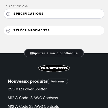
Banner Measurement Sensor Software
+
EXPAND ALL
Logiciels avec interface utilisateur graphique pour capteurs
SPÉCIFICATIONS
TECHNOLOGY
TÉLÉCHARGEMENTS
Capteurs avec IO-Link
Ajouter à ma bibliothèque
Nouveaux produits
Voir tout
R95 M12 Power Splitter
M12 A-Code 18 AWG Cordsets
M12 A-Code 22 AWG Cordsets