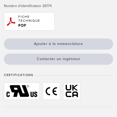
Télésurveillance
Numéro d'identification
26174
Capteurs d’aide au choix
Capteurs de température
FICHE
TECHNIQUE
LIENS CONNEXES
PDF
Capteurs de surveillance des conditions
Capteurs de surveillance des conditions sans fil
Washdown
Ajouter à la nomenclature
Capteurs de vibrations
IO-Link
Contacter un ingénieur
ACCESSORIES
CERTIFICATIONS
Convertisseurs
Câbles
LOGICIELS