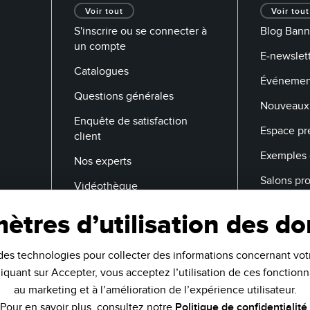
Voir tout
Voir tout
S'inscrire ou se connecter à
Blog Bann
un compte
E-newslett
Catalogues
Événemen
Questions générales
Nouveaux 
Enquête de satisfaction
Espace pr
client
Exemples 
Nos experts
Salons pr
Vidéothèque
ètres d’utilisation des d
Adresse E-Mail
des technologies pour collecter des informations concernant votr
cliquant sur Accepter, vous acceptez l’utilisation de ces fonctionn
au marketing et à l’amélioration de l’expérience utilisateur.
Pour en savoir plus, consultez notre
Politique de confidentialité
.