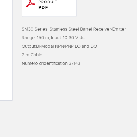
rs de surveillance
Capteurs de surveillance
Capteurs d
quipement
PRODUIT
nditions
des conditions sans fil
PDF
NS CONNEXES
SM30 Series: Stainless Steel Barrel Receiver/Emitter
ESSORIES
LOGICIELS
Range: 150 m; Input: 10-30 V dc
own
tisseurs
Banner Measurement Sensor 
Output:Bi-Modal NPN/PNP LO and DO
k
2 m Cable
Logiciels avec interface utilis
Numéro d'identification
37143
graphique pour capteurs