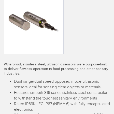
CAPTEURS
IIOT ET L'USINE
INTELLIGENTE
Capteurs photoélectriques
Appel de pièces, service ou retrait de palettes
Mesure de distance laser
Communication en usine
Barrières de mesure
Détection fiable des bords avant
Temps de parcours 3D
Maintenance prédictive
Capteurs radar
Maintenance prédictive
Waterproof, stainless steel, ultrasonic sensors were purpose-built
Capteurs à ultrasons
to deliver flawless operation in food processing and other sanitary
Surveillance du niveau des cuves
industries.
Amplificateurs à fibre optique
Dual range/dual speed opposed mode ultrasonic
Efficacité globale de l'équipement (OEE)
Fibres optiques
sensors ideal for sensing clear objects or materials
Surveillance des conditions : maintenance prédictive et
Features smooth 316 series stainless steel construction
Fourches optiques, capteurs de détection de zone et
préventive
to withstand the toughest sanitary environments
d’étiquettes
Rated IP69K, IEC IP67 (NEMA 6) with fully encapsulated
Surveillance des machines/Efficacité globale de l'équipement
electronics
Capteurs de repères, de couleurs et de luminescence