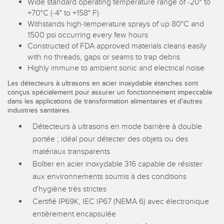
Wide standard operating temperature range of -20° to
Télésurveillance
+70°C (-4° to +158° F)
Capteurs d’aide au choix
Withstands high-temperature sprays of up 80°C and
Capteurs de température
1500 psi occurring every few hours
Constructed of FDA approved materials cleans easily
LIENS CONNEXES
Capteurs de surveillance des conditions
with no threads, gaps or seams to trap debris
Highly immune to ambient sonic and electrical noise
Capteurs de surveillance des conditions sans fil
Washdown
Les détecteurs à ultrasons en acier inoxydable étanches sont
Capteurs de vibrations
IO-Link
conçus spécialement pour assurer un fonctionnement impeccable
dans les applications de transformation alimentaires et d'autres
industries sanitaires.
Détecteurs à ultrasons en mode barrière à double
ACCESSORIES
portée ; idéal pour détecter des objets ou des
matériaux transparents
Convertisseurs
Boîtier en acier inoxydable 316 capable de résister
aux environnements soumis à des conditions
Câbles
d'hygiène très strictes
Certifié IP69K, IEC IP67 (NEMA 6) avec électronique
LOGICIELS
entièrement encapsulée