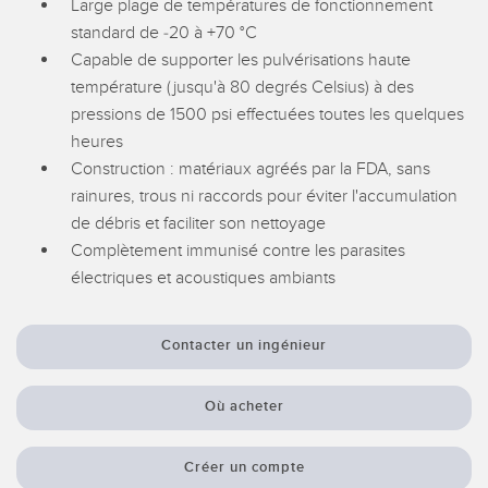
Large plage de températures de fonctionnement
Banner Measurement Sensor Software
standard de -20 à +70 °C
Logiciels avec interface utilisateur graphique pour capteurs
Capable de supporter les pulvérisations haute
température (jusqu'à 80 degrés Celsius) à des
TECHNOLOGY
pressions de 1500 psi effectuées toutes les quelques
heures
Capteurs avec IO-Link
Construction : matériaux agréés par la FDA, sans
rainures, trous ni raccords pour éviter l'accumulation
de débris et faciliter son nettoyage
Complètement immunisé contre les parasites
électriques et acoustiques ambiants
Contacter un ingénieur
Où acheter
Créer un compte