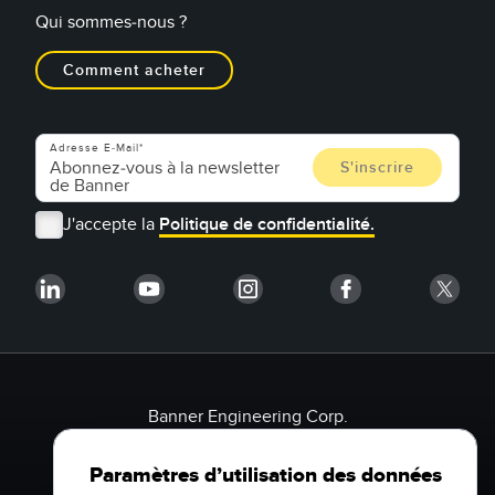
Qui sommes-nous ?
Comment acheter
Adresse E-Mail
J'accepte la
Politique de confidentialité.
Banner Engineering Corp.
9714 10th Ave N
Minneapolis, MN 55441 États-Unis
Paramètres d’utilisation des données
1-888-3-SENSOR (736767)