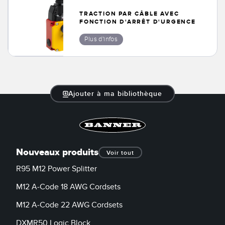
Télésurveillance
Capteurs d’aide au choix
TRACTION PAR CÂBLE AVEC
FONCTION D'ARRÊT D'URGENCE
Capteurs de température
Plus d'infos
LIENS CONNEXES
Capteurs de surveillance des conditions
Capteurs de surveillance des conditions sans fil
Washdown
Capteurs de vibrations
IO-Link
Ajouter à ma bibliothèque
ACCESSORIES
Nouveaux produits
Voir tout
Convertisseurs
R95 M12 Power Splitter
Câbles
M12 A-Code 18 AWG Cordsets
M12 A-Code 22 AWG Cordsets
LOGICIELS
DXMR50 Logic Block