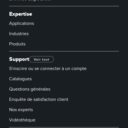
Banner Measurement Sensor Software
Logiciels avec interface utilisateur graphique pour capteurs
Expertise
Applications
TECHNOLOGY
Industries
Capteurs avec IO-Link
Produits
Support
Voir tout
S'inscrire ou se connecter à un compte
Catalogues
Questions générales
Enquête de satisfaction client
Nos experts
Vidéothèque