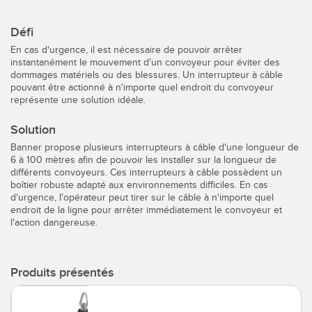
CAPTEURS
IIOT ET L'USINE
Défi
INTELLIGENTE
Capteurs photoélectriques
En cas d'urgence, il est nécessaire de pouvoir arrêter
Appel de pièces, service ou retrait de palettes
instantanément le mouvement d'un convoyeur pour éviter des
Mesure de distance laser
dommages matériels ou des blessures. Un interrupteur à câble
pouvant être actionné à n'importe quel endroit du convoyeur
Communication en usine
Barrières de mesure
représente une solution idéale.
Détection fiable des bords avant
Temps de parcours 3D
Solution
Maintenance prédictive
Banner propose plusieurs interrupteurs à câble d'une longueur de
Capteurs radar
6 à 100 mètres afin de pouvoir les installer sur la longueur de
Maintenance prédictive
différents convoyeurs. Ces interrupteurs à câble possèdent un
Capteurs à ultrasons
boîtier robuste adapté aux environnements difficiles. En cas
Surveillance du niveau des cuves
d'urgence, l'opérateur peut tirer sur le câble à n'importe quel
Amplificateurs à fibre optique
endroit de la ligne pour arrêter immédiatement le convoyeur et
l'action dangereuse.
Efficacité globale de l'équipement (OEE)
Fibres optiques
Surveillance des conditions : maintenance prédictive et
Fourches optiques, capteurs de détection de zone et
préventive
Produits présentés
d’étiquettes
Surveillance des machines/Efficacité globale de l'équipement
Capteurs de repères, de couleurs et de luminescence