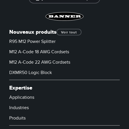
Banner Measurement Sensor Software
Logiciels avec interface utilisateur graphique pour capteurs
TECHNOLOGY
Nouveaux produits
Voir tout
R95 M12 Power Splitter
Capteurs avec IO-Link
M12 A-Code 18 AWG Cordsets
M12 A-Code 22 AWG Cordsets
DXMR50 Logic Block
Expertise
Applications
Industries
Produits