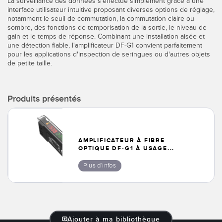
La surveillance des données s'effectue simplement grâce à une
Télésurveillance
interface utilisateur intuitive proposant diverses options de réglage,
Capteurs d’aide au choix
notamment le seuil de commutation, la commutation claire ou
sombre, des fonctions de temporisation de la sortie, le niveau de
Capteurs de température
gain et le temps de réponse. Combinant une installation aisée et
une détection fiable, l'amplificateur DF-G1 convient parfaitement
LIENS CONNEXES
Capteurs de surveillance des conditions
pour les applications d'inspection de seringues ou d'autres objets
de petite taille.
Capteurs de surveillance des conditions sans fil
Washdown
Capteurs de vibrations
IO-Link
Produits présentés
ACCESSORIES
AMPLIFICATEUR À FIBRE
OPTIQUE DF-G1 À USAGE...
Convertisseurs
Plus d'infos
Câbles
LOGICIELS
Ajouter à ma bibliothèque