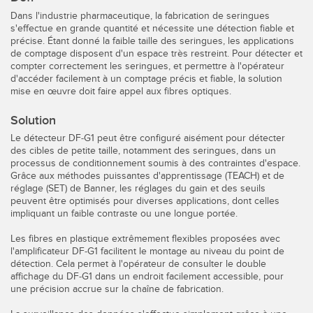
Dans l'industrie pharmaceutique, la fabrication de seringues
CAPTEURS
IIOT ET L'USINE
s'effectue en grande quantité et nécessite une détection fiable et
INTELLIGENTE
précise. Étant donné la faible taille des seringues, les applications
Capteurs photoélectriques
de comptage disposent d'un espace très restreint. Pour détecter et
Appel de pièces, service ou retrait de palettes
compter correctement les seringues, et permettre à l'opérateur
Mesure de distance laser
d'accéder facilement à un comptage précis et fiable, la solution
Communication en usine
mise en œuvre doit faire appel aux fibres optiques.
Barrières de mesure
Détection fiable des bords avant
Solution
Temps de parcours 3D
Le détecteur DF-G1 peut être configuré aisément pour détecter
Maintenance prédictive
des cibles de petite taille, notamment des seringues, dans un
Capteurs radar
processus de conditionnement soumis à des contraintes d'espace.
Maintenance prédictive
Grâce aux méthodes puissantes d'apprentissage (TEACH) et de
Capteurs à ultrasons
réglage (SET) de Banner, les réglages du gain et des seuils
Surveillance du niveau des cuves
peuvent être optimisés pour diverses applications, dont celles
Amplificateurs à fibre optique
impliquant un faible contraste ou une longue portée.
Efficacité globale de l'équipement (OEE)
Fibres optiques
Les fibres en plastique extrêmement flexibles proposées avec
l'amplificateur DF-G1 facilitent le montage au niveau du point de
Surveillance des conditions : maintenance prédictive et
Fourches optiques, capteurs de détection de zone et
détection. Cela permet à l'opérateur de consulter le double
préventive
d’étiquettes
affichage du DF-G1 dans un endroit facilement accessible, pour
une précision accrue sur la chaîne de fabrication.
Surveillance des machines/Efficacité globale de l'équipement
Capteurs de repères, de couleurs et de luminescence