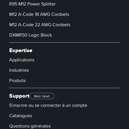
Banner Measurement Sensor Software
R95 M12 Power Splitter
Logiciels avec interface utilisateur graphique pour capteurs
M12 A-Code 18 AWG Cordsets
M12 A-Code 22 AWG Cordsets
TECHNOLOGY
DXMR50 Logic Block
Capteurs avec IO-Link
Expertise
Applications
Industries
Produits
Support
Voir tout
S'inscrire ou se connecter à un compte
Catalogues
Questions générales