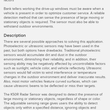
factors
Télésurveillance
Capteurs d’aide au choix
Bank tellers working the drive-up windows must be aware when a
vehicle is present in order to optimize customer service. A reliable
Capteurs de température
detection method that can sense the presence of large moving or
stationary objects is required. The sensor must also be able to
LIENS CONNEXES
Capteurs de surveillance des conditions
withstand outdoor environments.
Capteurs de surveillance des conditions sans fil
Washdown
Description
There are several possible approaches to solving this application.
Capteurs de vibrations
IO-Link
Photoelectric or ultrasonic sensors may have been used in the
past, but both options have drawbacks. Traditional photoelectric
sensors would accumulate dirt and dust in the outdoor
environment, diminishing their reliability, and in addition, their
sensing ability may be negatively affected by uncontrollable factors
ACCESSORIES
such as sunlight, vehicle color, and vehicle reflectivity. Ultrasonic
sensors would fall victim to wind interference or temperature
Convertisseurs
changes in the outdoor environment and deliver inaccurate results.
Also, most motor vehicles feature curved surfaces, which can
cause ultrasonic beams to be deflected or miss their targets.
Câbles
The K50R Radar Sensor was designed to detect the presence of
large moving or stationary objects, regardless of shape or color.
LOGICIELS
The adjustable sensing range gives users the ability to detect
objects only within a specified distance, ignoring objects and