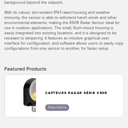
Banner Measurement Sensor Software
background beyond the setpoint.
With its robust, dirt-resilient IP67-rated housing and weather
Logiciels avec interface utilisateur graphique pour capteurs
immunity, the sensor is able to withstand harsh winds and other
environmental elements, making the K50R Radar Sensor ideal for
use in outdoor applications. The small, flush-mount housing is
TECHNOLOGY
easily integrated into existing locations, and it is designed to be
resistant to tampering. It features an intuitive graphical user
Capteurs avec IO-Link
interface for configuration, and software allows users to easily copy
configurations from one sensor to another, for faster setup.
Featured Products
CAPTEURS RADAR SÉRIE K50R
Read More