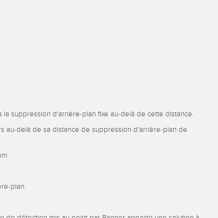
la suppression d'arrière-plan fixe au-delà de cette distance.
eurs au-delà de sa distance de suppression d'arrière-plan de
mm.
ère-plan.
ode de détection mis au point par Banner apporte une solution à