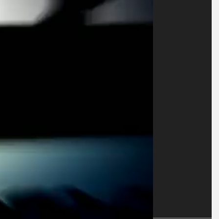
e vibrations
TECHNOLOGY
Software
Capteurs avec IO-Link
ateur