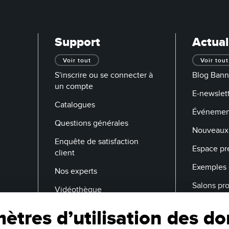
Support
Actual
Voir tout
Voir tout
S'inscrire ou se connecter à
Blog Bann
un compte
E-newslett
Catalogues
Événemen
Questions générales
Nouveaux 
Enquête de satisfaction
Espace pr
client
Exemples 
Nos experts
Salons pr
Vidéothèque
ètres d’utilisation des d
Adresse E-Mail