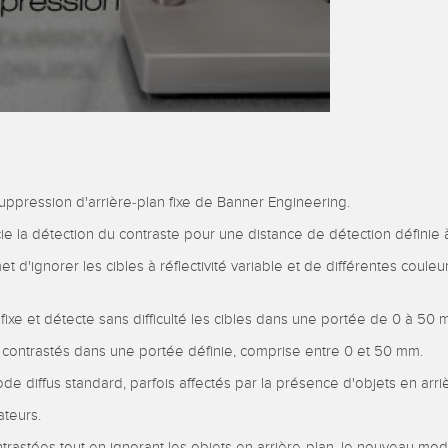
uppression d'arrière-plan fixe de Banner Engineering.
 la détection du contraste pour une distance de détection définie à 
t d'ignorer les cibles à réflectivité variable et de différentes coul
xe et détecte sans difficulté les cibles dans une portée de 0 à 50 
 contrastés dans une portée définie, comprise entre 0 et 50 mm.
ode diffus standard, parfois affectés par la présence d'objets en arri
ateurs.
ontrastées tout en ignorant les objets en arrière-plan, le nouveau m