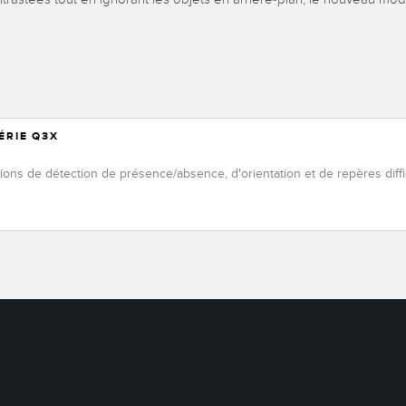
ÉRIE Q3X
ions de détection de présence/absence, d'orientation et de repères diffic