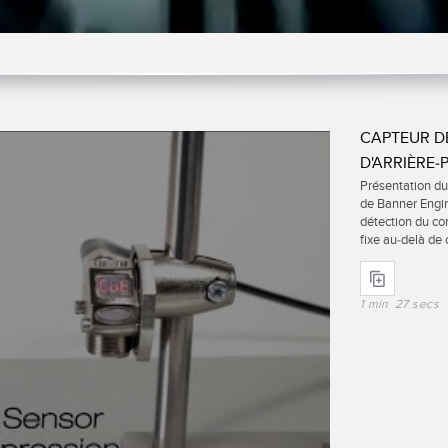
CAPTEUR D
D'ARRIÈRE-
Présentation du
de Banner Engin
détection du con
fixe au-delà de 
1 min 27 secs