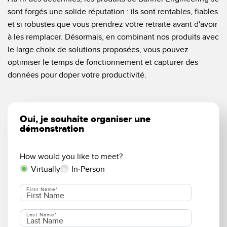
LOGICIELS
sont forgés une solide réputation : ils sont rentables, fiables
et si robustes que vous prendrez votre retraite avant d'avoir
Banner Measurement Sensor Software
à les remplacer. Désormais, en combinant nos produits avec
le large choix de solutions proposées, vous pouvez
Logiciel de configuration de capteur sans fil
optimiser le temps de fonctionnement et capturer des
Logiciels avec interface utilisateur graphique pour capteurs
données pour doper votre productivité.
TECHNOLOGIE
Oui, je souhaite organiser une
Capteurs avec IO-Link
démonstration
TECHNOLOGY
How would you like to meet?
How would you like to meet?
Virtually
In-Person
Capteurs avec IO-Link
First Name
Last Name