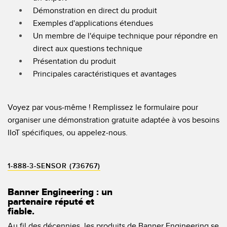
Capteurs d’aide au choix
Télésurveillance
Démonstration en direct du produit
Exemples d'applications étendues
Capteurs de température
Un membre de l'équipe technique pour répondre en
Capteurs de détection de zone
direct aux questions technique
LIENS CONNEXES
Présentation du produit
Capteurs de surveillance des conditions
Washdown
Principales caractéristiques et avantages
Capteurs de surveillance des conditions sans fil
IO-Link
Capteurs de vibrations
Voyez par vous-même ! Remplissez le formulaire pour
organiser une démonstration gratuite adaptée à vos besoins
IIoT spécifiques, ou appelez-nous.
ACCESSOIRES
ACCESSORIES
1-888-3-SENSOR (736767)
Converters
Banner Engineering : un
partenaire réputé et
Câbles
fiable.
Au fil des décennies, les produits de Banner Engineering se