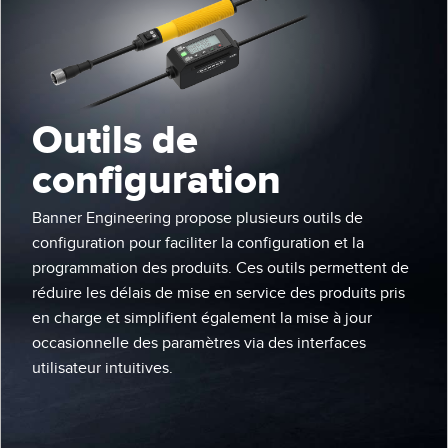
CAPTEURS
IIOT ET L'USINE
INTELLIGENTE
Capteurs photoélectriques
Appel de pièces, service ou retrait de palettes
Mesure de distance laser
Outils de
Communication en usine
Barrières de mesure
configuration
Détection fiable des bords avant
Temps de parcours 3D
Maintenance prédictive
Banner Engineering propose plusieurs outils de
Capteurs radar
configuration pour faciliter la configuration et la
Maintenance prédictive
Capteurs à ultrasons
programmation des produits. Ces outils permettent de
Surveillance du niveau des cuves
réduire les délais de mise en service des produits pris
Amplificateurs à fibre optique
en charge et simplifient également la mise à jour
Efficacité globale de l'équipement (OEE)
Fibres optiques
occasionnelle des paramètres via des interfaces
Surveillance des conditions : maintenance prédictive et
utilisateur intuitives.
Fourches optiques et capteurs d'étiquettes
préventive
Capteurs de repères, de couleurs et de luminescence
Surveillance des machines/Efficacité globale de l'équipement