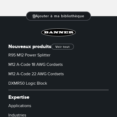
LOGICIELS
Banner Measurement Sensor Software
Ajouter à ma bibliothèque
Logiciel de configuration de capteur sans fil
Logiciels avec interface utilisateur graphique pour capteurs
Nouveaux produits
Voir tout
TECHNOLOGIE
R95 M12 Power Splitter
Capteurs avec IO-Link
M12 A-Code 18 AWG Cordsets
M12 A-Code 22 AWG Cordsets
TECHNOLOGY
DXMR50 Logic Block
Capteurs avec IO-Link
Expertise
Applications
Industries