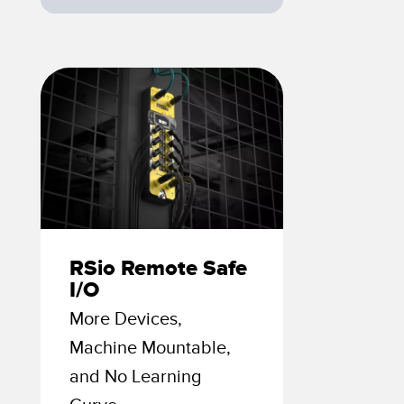
e surveillance
Capteurs de vibrations
ons sans fil
TECHNOLOGIE
Software
Capteurs avec IO-Link
TECHNOLOGY
capteur
Capteurs avec IO-Link
ateur
RSio Remote Safe
I/O
More Devices,
Machine Mountable,
and No Learning