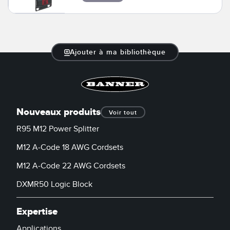
LOGICIELS
Banner Measurement Sensor Software
Logiciel de configuration de capteur sans fil
Ajouter à ma bibliothèque
Logiciels avec interface utilisateur graphique pour capteurs
TECHNOLOGIE
Nouveaux produits
Voir tout
Capteurs avec IO-Link
R95 M12 Power Splitter
M12 A-Code 18 AWG Cordsets
TECHNOLOGY
M12 A-Code 22 AWG Cordsets
Capteurs avec IO-Link
DXMR50 Logic Block
Expertise
Applications