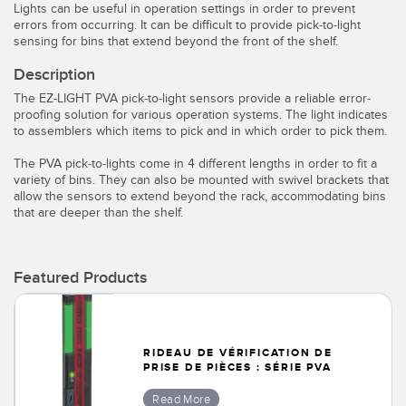
Capteurs d’aide au choix
Lights can be useful in operation settings in order to prevent
Télésurveillance
errors from occurring. It can be difficult to provide pick-to-light
Capteurs de température
sensing for bins that extend beyond the front of the shelf.
Description
Capteurs de détection de zone
LIENS CONNEXES
The EZ-LIGHT PVA pick-to-light sensors provide a reliable error-
Capteurs de surveillance des conditions
proofing solution for various operation systems. The light indicates
Washdown
to assemblers which items to pick and in which order to pick them.
Capteurs de surveillance des conditions sans fil
The PVA pick-to-lights come in 4 different lengths in order to fit a
IO-Link
variety of bins. They can also be mounted with swivel brackets that
Capteurs de vibrations
allow the sensors to extend beyond the rack, accommodating bins
that are deeper than the shelf.
ACCESSOIRES
Featured Products
ACCESSORIES
Converters
RIDEAU DE VÉRIFICATION DE
Câbles
PRISE DE PIÈCES : SÉRIE PVA
Read More