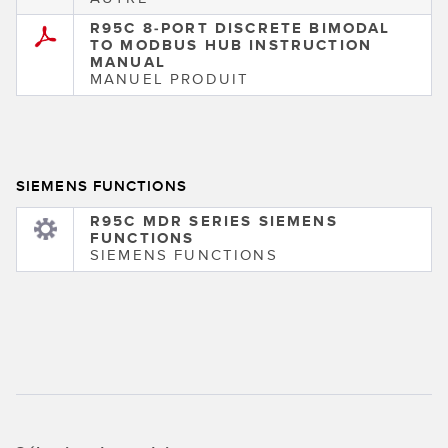
LOGICIELS
R95C 8-PORT DISCRETE BIMODAL
TO MODBUS HUB INSTRUCTION
Banner Measurement Sensor Software
MANUAL
MANUEL PRODUIT
Logiciel de configuration de capteur sans fil
Logiciels avec interface utilisateur graphique pour capteurs
SIEMENS FUNCTIONS
TECHNOLOGIE
R95C MDR SERIES SIEMENS
FUNCTIONS
Capteurs avec IO-Link
SIEMENS FUNCTIONS
TECHNOLOGY
Capteurs avec IO-Link