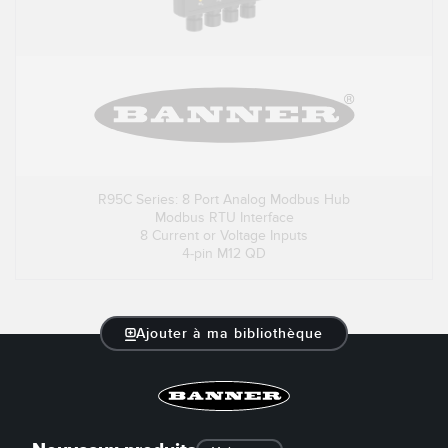
R95C Series: 8 Port Analog Modbus Hub
Modbus RTU Interface
8 Current or Voltage Inputs
4-pin M12 QD
Ajouter à ma bibliothèque