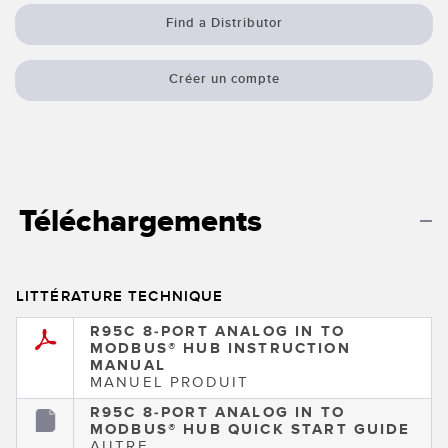
Capteurs d’aide au choix
Télésurveillance
Find a Distributor
Capteurs de température
Créer un compte
Capteurs de détection de zone
LIENS CONNEXES
Capteurs de surveillance des conditions
Washdown
Capteurs de surveillance des conditions sans fil
IO-Link
Capteurs de vibrations
Téléchargements
ACCESSOIRES
LITTÉRATURE TECHNIQUE
ACCESSORIES
R95C 8-PORT ANALOG IN TO
MODBUS® HUB INSTRUCTION
MANUAL
Converters
MANUEL PRODUIT
Câbles
R95C 8-PORT ANALOG IN TO
MODBUS® HUB QUICK START GUIDE
AUTRE