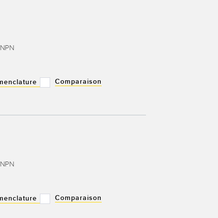
e NPN
Comparaison
menclature
e NPN
Comparaison
menclature