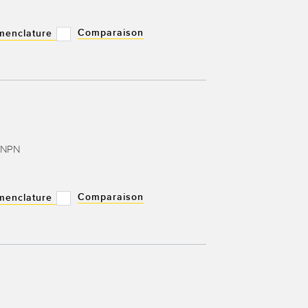
Comparaison
menclature
e NPN
Comparaison
menclature