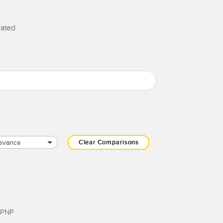
rated
evance
Clear Comparisons
 PNP