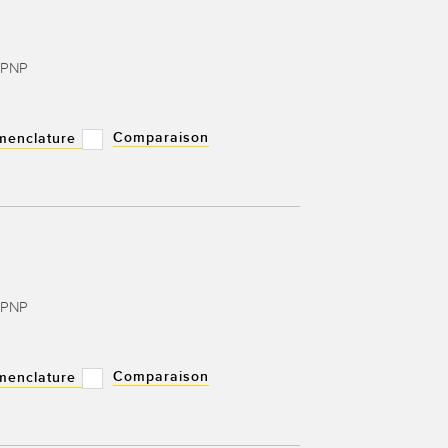
 PNP
Comparaison
menclature
 PNP
Comparaison
menclature