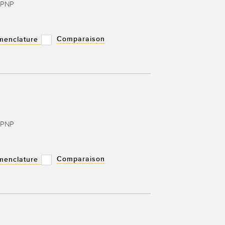
 PNP
Comparaison
menclature
 PNP
Comparaison
menclature