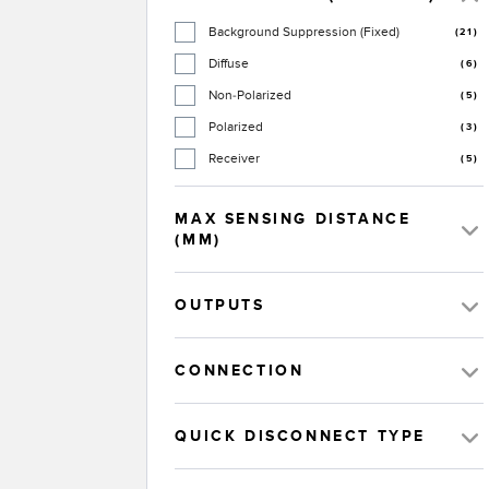
Background Suppression (Fixed)
(21)
Diffuse
(6)
Non-Polarized
(5)
Polarized
(3)
Receiver
(5)
MAX SENSING DISTANCE
(MM)
OUTPUTS
CONNECTION
QUICK DISCONNECT TYPE