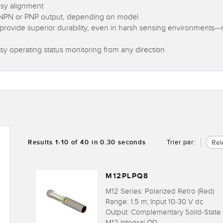
asy alignment
h NPN or PNP output, depending on model
provide superior durability, even in harsh sensing environments—
asy operating status monitoring from any direction
Rel
Results
1
-
10
of
40
in 0.30 seconds
Trier par:
M12PLPQ8
M12 Series: Polarized Retro (Red)
Range: 1.5 m; Input 10-30 V dc
Output: Complementary Solid-State
M12 Integral QD