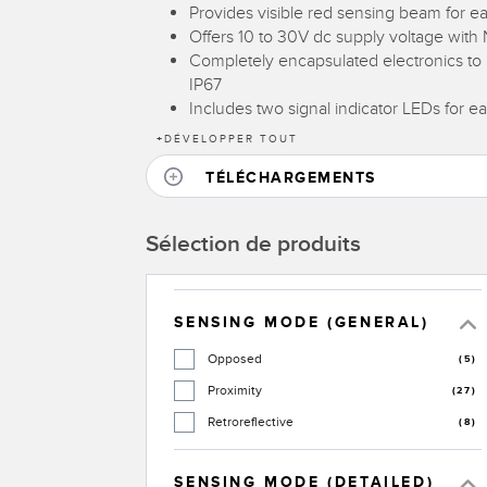
Provides visible red sensing beam for e
Offers 10 to 30V dc supply voltage wit
Completely encapsulated electronics to 
IP67
Includes two signal indicator LEDs for e
+
DÉVELOPPER TOUT
TÉLÉCHARGEMENTS
Sélection de produits
SENSING MODE (GENERAL)
Opposed
(5)
Proximity
(27)
Retroreflective
(8)
SENSING MODE (DETAILED)