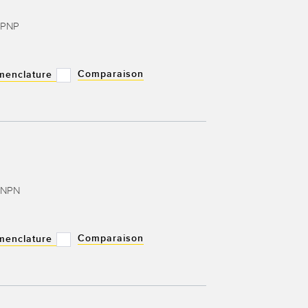
 PNP
Comparaison
menclature
e NPN
Comparaison
menclature