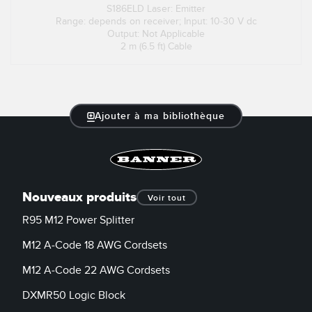
S186ELD Laser: Emitter
Range: depends on receiver; Input: 10-30 V dc
Output: Not Applicable
2 m (6.5 ft) Cable
Ajouter à ma bibliothèque
Nouveaux produits
Voir tout
R95 M12 Power Splitter
M12 A-Code 18 AWG Cordsets
M12 A-Code 22 AWG Cordsets
DXMR50 Logic Block