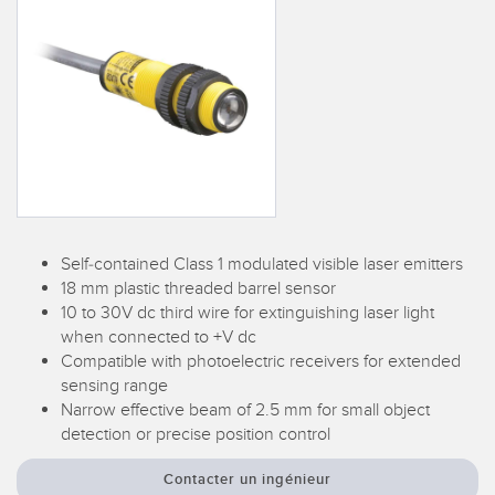
CAPTEURS
IIOT ET L'USINE
INTELLIGENTE
Capteurs photoélectriques
Appel de pièces, service ou retrait de palettes
Mesure de distance laser
Communication en usine
Barrières de mesure
Détection fiable des bords avant
Temps de parcours 3D
Maintenance prédictive
Capteurs radar
Self-contained Class 1 modulated visible laser emitters
Maintenance prédictive
Capteurs à ultrasons
18 mm plastic threaded barrel sensor
10 to 30V dc third wire for extinguishing laser light
Surveillance du niveau des cuves
Amplificateurs à fibre optique
when connected to +V dc
Efficacité globale de l'équipement (OEE)
Compatible with photoelectric receivers for extended
Fibres optiques
sensing range
Surveillance des conditions : maintenance prédictive et
Narrow effective beam of 2.5 mm for small object
Fourches optiques et capteurs d'étiquettes
préventive
detection or precise position control
Capteurs de repères, de couleurs et de luminescence
Surveillance des machines/Efficacité globale de l'équipement
Contacter un ingénieur