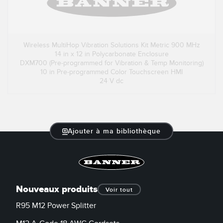
Wireless MultiHop Vibration Solutions Kit Metric 900 MHz
14 in x 12 in Polycarbonate Enclosure
DXM700 (Pre-programmed for Vibration & Temp Monitoring)
10 in Pre-programmed Color Touchscreen HMI
24 V dc
Ajouter à ma bibliothèque
Nouveaux produits
Voir tout
R95 M12 Power Splitter