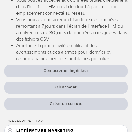
Vous pouvez accéder aux données brutes directement
Capteurs d’aide au choix
Télésurveillance
dans l'interface IHM ou via le cloud à partir de tout
emplacement connecté au réseau.
Capteurs de température
Vous pouvez consulter un historique des données
Capteurs de détection de zone
remontant à 7 jours dans l'écran de l'interface IHM ou
LIENS CONNEXES
archiver plus de 30 jours de données consignées dans
Capteurs de surveillance des conditions
des fichiers CSV.
Washdown
Améliorez la productivité en utilisant des
Capteurs de surveillance des conditions sans fil
avertissements et des alarmes pour identifier et
IO-Link
résoudre rapidement des problèmes potentiels.
Capteurs de vibrations
Contacter un ingénieur
ACCESSOIRES
Où acheter
ACCESSORIES
Créer un compte
Converters
Câbles
+
DÉVELOPPER TOUT
LITTÉRATURE MARKETING