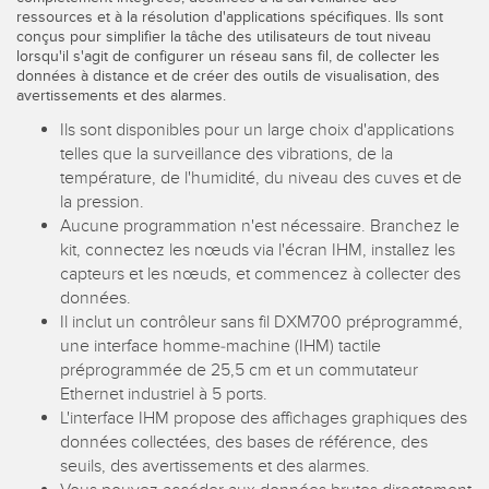
ressources et à la résolution d'applications spécifiques. Ils sont
CAPTEURS
IIOT ET L'USINE
conçus pour simplifier la tâche des utilisateurs de tout niveau
INTELLIGENTE
lorsqu'il s'agit de configurer un réseau sans fil, de collecter les
Capteurs photoélectriques
données à distance et de créer des outils de visualisation, des
avertissements et des alarmes.
Appel de pièces, service ou retrait de palettes
Mesure de distance laser
Ils sont disponibles pour un large choix d'applications
Communication en usine
telles que la surveillance des vibrations, de la
Barrières de mesure
température, de l'humidité, du niveau des cuves et de
Détection fiable des bords avant
Temps de parcours 3D
la pression.
Maintenance prédictive
Aucune programmation n'est nécessaire. Branchez le
Capteurs radar
kit, connectez les nœuds via l'écran IHM, installez les
Maintenance prédictive
capteurs et les nœuds, et commencez à collecter des
Capteurs à ultrasons
données.
Surveillance du niveau des cuves
Il inclut un contrôleur sans fil DXM700 préprogrammé,
Amplificateurs à fibre optique
une interface homme-machine (IHM) tactile
Efficacité globale de l'équipement (OEE)
Fibres optiques
préprogrammée de 25,5 cm et un commutateur
Ethernet industriel à 5 ports.
Surveillance des conditions : maintenance prédictive et
Fourches optiques et capteurs d'étiquettes
préventive
L'interface IHM propose des affichages graphiques des
données collectées, des bases de référence, des
Capteurs de repères, de couleurs et de luminescence
Surveillance des machines/Efficacité globale de l'équipement
seuils, des avertissements et des alarmes.