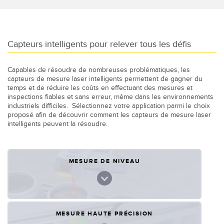
LOGICIELS
Banner Measurement Sensor Software
Capteurs intelligents pour relever tous les défis
Logiciel de configuration de capteur sans fil
Logiciels avec interface utilisateur graphique pour capteurs
Capables de résoudre de nombreuses problématiques, les
capteurs de mesure laser intelligents permettent de gagner du
temps et de réduire les coûts en effectuant des mesures et
TECHNOLOGIE
inspections fiables et sans erreur, même dans les environnements
industriels difficiles. Sélectionnez votre application parmi le choix
proposé afin de découvrir comment les capteurs de mesure laser
Capteurs avec IO-Link
intelligents peuvent la résoudre.
TECHNOLOGY
MESURE DE NIVEAU
Capteurs avec IO-Link
MESURE HAUTE PRÉCISION