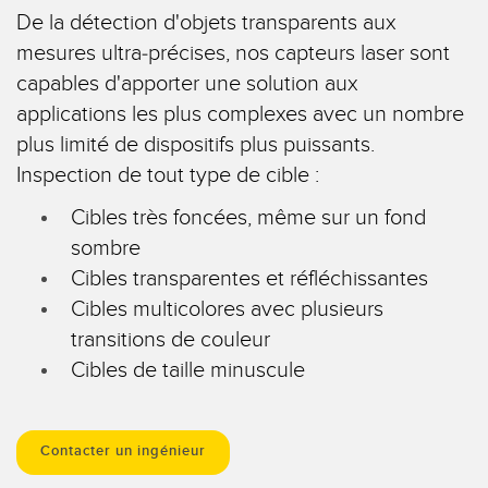
Capteurs d’aide au choix
Télésurveillance
De la détection d'objets transparents aux
Capteurs de température
mesures ultra-précises, nos capteurs laser sont
capables d'apporter une solution aux
Capteurs de détection de zone
LIENS CONNEXES
applications les plus complexes avec un nombre
Capteurs de surveillance des conditions
plus limité de dispositifs plus puissants.
Washdown
Inspection de tout type de cible :
Capteurs de surveillance des conditions sans fil
IO-Link
Cibles très foncées, même sur un fond
Capteurs de vibrations
sombre
Cibles transparentes et réfléchissantes
Cibles multicolores avec plusieurs
ACCESSOIRES
transitions de couleur
ACCESSORIES
Cibles de taille minuscule
Converters
Câbles
Contacter un ingénieur